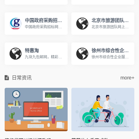
中国政府采购招标网
北京市旅游团队网上预约系统
中国政府采购招标网是在有关国家部门和权威专家的指导下，国内专门从事招标和采购的网络体系，网站发布国家发改委、财政部、商务部、建设部、交通部等部委,中国政府采购招标网是中国采购招标领域的最佳资讯和交易网站.www.chinabidding.org.cn
北京市旅游团队网上预约系统http://zxyy.bjta.gov.cn/进行天安门广场/秦皇岛/北戴河/南戴河的团队预约在《北京市旅游团队电子行程单系统》中进行。 通过快速通道进入天安门广场/秦皇岛地区的旅游团队必须提前进行网上预约。技术支持电话010-65696938 在线服务QQ群：141161814或345346333。
特惠淘
徐州市综合性企业服务平台
九块九包邮网，精彩选购，天天特价，QQ空间用户最喜爱的购物分享网站www.hemei001.com
徐州市综合性企业服务云平台充分利用“互联网+政务服务”技术体系优势，以企业需求为向导，通过门户网站、APP、微信公众号及线下等渠道，市、县两级联动，线上与线下信息融合，涉企职能部门联动，整合社会各方服务资源，一个平台集成政策服务，一站式兜底解决企业诉求，一套机制全过程监督评估政策服务，实现企业投诉有门，政策申请有方，寻找专业服务有效，政策评估有支撑，形成从受理企业反映投诉到问题交办督办，再到办理结果通报反馈的“工作闭环”，确保“件件有着落、事事有回音”；持续提升企业政策获得感和满意度。
日常资讯
more+