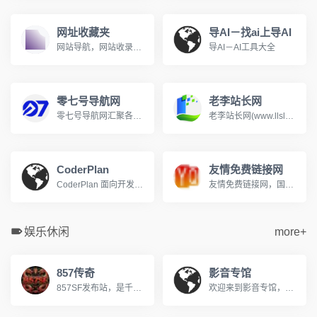
网址收藏夹
导AI－找ai上导AI
网站导航，网站收录，网站分类，网址分类，网址之家，上网导航
导AI－AI工具大全
零七号导航网
老李站长网
零七号导航网汇聚各类实用网站、开发工具、素材资源，面向普通网民与站长，提供网址分类导航、免费收录通道，一键直达优质站点，上网从零七号导航开始
老李站长网(www.llslw.cn)分类目录，免费收录各行业优秀站点，致力成为站长推广网站的首选，用户自主提交，再由我们编辑、审核，形成网站索引。
CoderPlan
友情免费链接网
CoderPlan 面向开发者提供 Claude Code/Codex 中转、Gemini CLI 中转站和第三方 API 接入，按真实调用扣费，API 使用额度、tokens、缓存复用和费用明细都能核对。
友情免费链接网，国内访问量很高的友情链接网。免费发布友情链接收录信息的开放平台。
娱乐休闲
more+
857传奇
影音专馆
857SF发布站，是千万传奇老玩家公认的优质私服导航平台。每日全网严选，实时更新数十组优质新开传奇私服，从1.76复古怀旧到微变、轻变、中变、超变，从金币版到合击版，全版本覆盖，满足不同玩家的偏好，每日第一手传奇资讯，助您快人一步抢占新服资源，重燃热血兄弟情！
欢迎来到影音专馆，您的私人免费在线影院。我们提供海量高清电影、电视剧、综艺、动漫及短剧资源，全部支持免费在线观看。在影音专馆，享受无广告、高清流畅的极致观影体验，每日同步更新，是您网络追剧的不二之选。