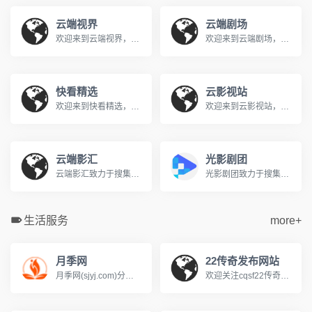
云端视界
云端剧场
欢迎来到云端视界，您的私人免费在线影院。我们提供海量高清电影、电视剧、综艺、动漫及短剧资源，全部支持免费在线观看。在云端视界，享受无广告、高清流畅的极致观影体验，每日同步更新，是您网络追剧的不二之选。
欢迎来到云端剧场，您的私人免费在线影院。我们提供海量高清电影、电视剧、综艺、动漫及短剧资源，全部支持免费在线观看。在云端剧场，享受无广告、高清流畅的极致观影体验，每日同步更新，是您网络追剧的不二之选。
快看精选
云影视站
欢迎来到快看精选，您的私人免费在线影院。我们提供海量高清电影、电视剧、综艺、动漫及短剧资源，全部支持免费在线观看。在快看精选，享受无广告、高清流畅的极致观影体验，每日同步更新，是您网络追剧的不二之选。
欢迎来到云影视站，您的私人免费在线影院。我们提供海量高清电影、电视剧、综艺、动漫及短剧资源，全部支持免费在线观看。在云影视站，享受无广告、高清流畅的极致观影体验，每日同步更新，是您网络追剧的不二之选。
云端影汇
光影剧团
云端影汇致力于搜集全网最新、最热的电影与电视剧资源，为广大影迷提供完全免费、无广告的在线观看服务。我们及时收录高清大片，让您轻松畅享极致的观影体验。
光影剧团致力于搜集全网最新、最热的电影与电视剧资源，为广大影迷提供完全免费、无广告的在线观看服务。我们及时收录高清大片，让您轻松畅享极致的观影体验。
生活服务
more+
月季网
22传奇发布网站
月季网(sjyj.com)分享世界品种和养护知识，提供树状月季、大花丰花、藤本造型和欧月盆栽的批发交易和行情价格。中国月季之乡，南阳基地专业供应月季花苗，致力于让园林多点美景，咨询电话13525165668
欢迎关注cqsf22传奇私服网站，我们专注于提供最新、最全的传奇sf新开服信息与资讯，每日实时更新涵盖冰雪、热血、复古、超微变、单多职业、1.76、1.80/1.85、1.90/1.95等各类传奇发布网版本，帮助玩家快速发现心仪的火爆新服，无论是寻找独家版本还是人气大区，这里是您的一站式选择。