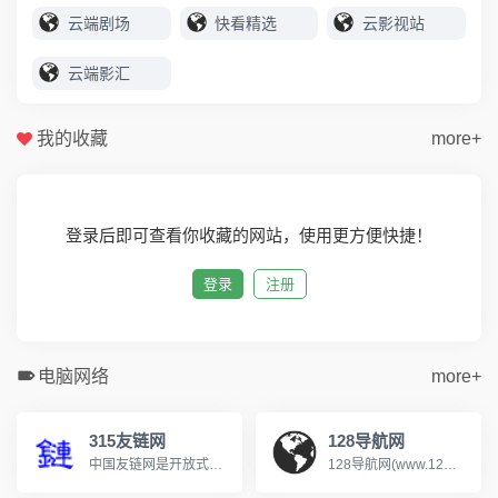
云端剧场
快看精选
云影视站
云端影汇
我的收藏
more+
登录后即可查看你收藏的网站，使用更方便快捷！
登录
注册
电脑网络
more+
315友链网
128导航网
中国友链网是开放式网站分类目录，收录国内外、各行业优秀网站，旨在为用户提供网站分类目录检索、优秀网站参考、网站推广服务，在中国友链网推广您的网站，提供网站收录服务，网站推广，友情链接分享
128导航网(www.128dh.cn)分类目录，免费收录各行业优秀站点，为广大网友提供参考，致力成为站长推广网站的首选，用户自主提交，再由我们编辑、审核，形成网站索引，通过网站目录进行分类检索和关键词检索，魔司收录网努力打造互动新颖的高权重网站收录平台。