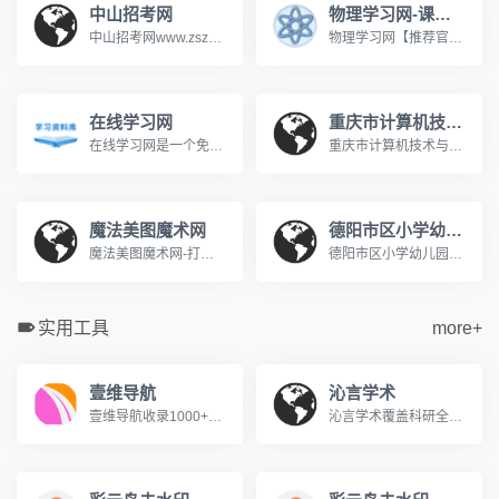
中山招考网
物理学习网-课堂屋
中山招考网www.zszk.com咨询电话： 高考：89989283 成考：89989283 中考：89989285 研考：89989285 自考：89989286 社考：89989286 办公时间：周一至周五 上午：8：30-12：00 下午：14：30-17：30
物理学习网【推荐官网】,著名初中高中物理在线教育网,课堂屋运营。【八年级物理】【九年级物理】上册下册【高一物理】必修一必修二在线教育网站。国内最大的中学物理教学网站。http://www.ketangwu.com/
在线学习网
重庆市计算机技术与软件专业技术资格（水平）考试报名网
在线学习网是一个免费的在线学习网站，旨在为广大的学习爱好者提供一个学习交流的平台，在这里你可以学习各种知识，包括学习方法、英语学习、脑力提升、记忆力训练、时间管理等等，让我们一起学习分享成长！www.xuexi.la
重庆市计算机技术与软件专业技术资格（水平）考试报名网www.cqitrk.gov.cn计算机技术与软件专业技术资格（水平）考试（以下简称计算机软件考试）是原中国计算机软件专业技术资格和水平考试（简称软件考试）的完善与发展。这是由国家人力资源和社会保障部、工业和信息化部领导下的国家级考试，其目的是，科学、公正地对全国计算机与软件专业技术人员进行职业资格、专业技术资格认定和专业技术水平测试。
魔法美图魔术网
德阳市区小学幼儿园入学服务平台
魔法美图魔术网-打造中国最好的魔术学习平台www.365magic.com欢迎光临魔法美图魔术网,这里有我们精心为您准备的魔术资讯、魔术表演欣赏、魔术教学及各类优质魔术道具。
德阳市区小学幼儿园入学服务平台http://www.jyedu.ren/nurseryPc/index.html
实用工具
more+
壹维导航
沁言学术
壹维导航收录1000+优质设计工具、开发资源、在线工具，为设计师、开发者、站长提供便捷的网址导航服务。包含设计素材、编程开发、办公软件等分类。
沁言学术覆盖科研全流程服务:智能文献检索、结构化阅读、卡片笔记、格式引用与AI写作构思,助力内容产出效率提升10倍。