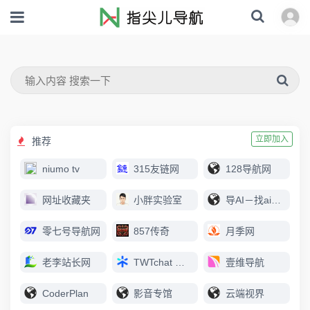
立即加入
推荐
niumo tv
315友链网
128导航网
网址收藏夹
小胖实验室
导AI－找ai上导AI
零七号导航网
857传奇
月季网
老李站长网
TWTchat 智能客服
壹维导航
CoderPlan
影音专馆
云端视界