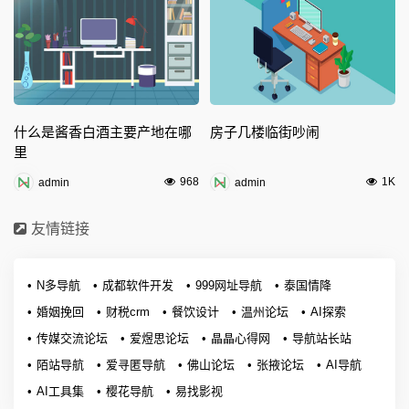
什么是酱香白酒主要产地在哪
房子几楼临街吵闹
里
968
1K
admin
admin
友情链接
N多导航
成都软件开发
999网址导航
泰国情降
婚姻挽回
财税crm
餐饮设计
温州论坛
AI探索
传媒交流论坛
爱煜思论坛
晶晶心得网
导航站长站
陌站导航
爱寻匿导航
佛山论坛
张掖论坛
AI导航
AI工具集
樱花导航
易找影视