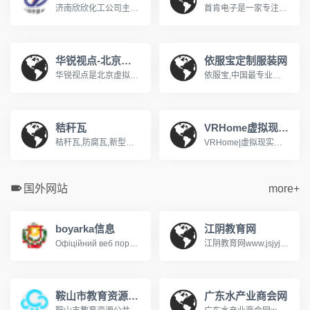
济南欣欣化工公司主导产品有：生物制药系列，医药中间体，化学溶剂系列，阻燃剂系列，化学试剂系列，颜料燃料系列，橡胶塑料系列，酚醛树脂等系列产品。济南欣烨化工有限公司是一家集科研，销售防黄剂，丁酰肼原药，防黄剂HN-130，防黄剂HN-150，防黄剂,丁酰肼原药,异戊烯醇321,对苯二酚,异戊醇,异戊烯醛,异丙叉丙酮，异丙醚，异己二醇，二甲硫基甲苯二胺，二乙基甲苯二胺.
首肯电子是一家专注品牌风机一站式采购的供应商，销售近万种风机商品，近4000平方仓储，提供快速响应专业而可靠的风机供应链解决方案系德国ebmpapst依必安派特代理&nbsp;经销囊括SUNON建准 ,ADDA协禧,SANYO山洋, NMB美蓓亚, BI-SONIC百瑞,SOKFAN......经营范围：包括直流风机，交流风机，EC风机，轴流风机, 离心风机，横流风机，鼓风机，空调风机，AHU风机等工业风机风扇产品应用于：通风、空调设备、制冷、制热，供暖、电气自动化、变频器、机箱机柜 、电子设备
华锐视点-北京虚拟现实内容提供商
依服宝定制服装网
华锐视点是北京虚拟现实内容提供商！主营业务是为政府单位和民营企业提供专业的虚拟现实解决方案，包括：智慧城市综合解决方案、商业地产虚拟仿真系统、展览展示、城市规划、数字沙盘、城市应用、三维动画、工业流程模拟、Ipad售楼系统、景区三维展示、工业控制、网络三维展馆、三维培训课件、水利电力GIS系统等 。www.vrnew.com
依服宝,中国最专业的服装定制网站,公司专注于企业团体服装定制、服装定做,服装定制厂家依服宝,能够提供服装定做一站式服务,依服宝服装定制咨询热线400-180-6688!www.efubao.com
秸秆瓦
VRHome虚拟现实家装网
秸秆瓦,防腐瓦,新型屋面瓦生产厂家,电话:13965951661,传树建材,10年新型屋面瓦研发,生产经验,秸秆瓦,防腐瓦是传统屋面瓦升级换代的新型屋面瓦.公司热线：400-887-1528
VRHome|虚拟现实家装,是一款国内超真实的虚拟现实家装平台,为用户免费提供超真实360度沉浸式虚拟家装方案体验。vrjiazhuang.com
国外网站
more+
boyarka信息
江阴教育网
Офіційний веб портал Боярської міської ради
江阴教育网www.jsjyjy.net江阴市招生考试信息查询系统http://221.228.70.49:8050/user/index.jsp
鞍山市教育资源公共服务平台
广东水产业商会网