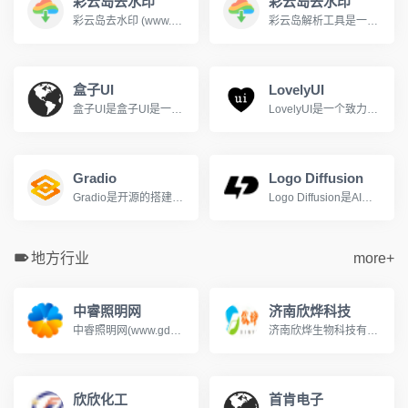
彩云岛去水印
彩云岛去水印
彩云岛去水印 (www.caiyundao123.com) 是一个免费的视频解析网站，支持下载解析抖音，快手，b站(哔哩哔哩)，油管(YouTube)等上百个平台的视频，并自动去除视频水印。
彩云岛解析工具是一款功能强大的视频解析工具，支持全网主流视频网站的无水印视频下载，哔哩哔哩、抖音、快手、小红书、YouTube等平台。用户只需复制视频链接并粘贴到彩云岛解析工具的输入框中，即可一键解析并下载高清无水印的视频资源。
盒子UI
LovelyUI
盒子UI是盒子UI是一个专注于用户体验设计的平台.
LovelyUI是一个致力于智能手机界面设计作品展示的博客网站
Gradio
Logo Diffusion
Gradio是开源的搭建机器学习模型UI界面的Python库
Logo Diffusion是AI驱动的Logo和标志生成工具
地方行业
more+
中睿照明网
济南欣烨科技
中睿照明网(www.gdzrlj.com)提供全方位的照明产业资讯、照明品牌、照明方案、照明技术等信息, 助您实时了解最新照明行业的动态,把握市场信息。
济南欣烨生物科技有限公司是一家集科研，销售N-甲基吡咯烷酮,六水三氯化铁,对苯醌,对苯二酚,2-氟-3-硝基苯甲酸,三苯基膦,氧化苯乙烯,苯乙酮,间苯二甲醚,2-氰基吡嗪,二甲基硫醚,异戊烯醛,异戊烯醇,环戊酮,丙二腈,偶氮二异丁腈,叔丁醇医药中间体,酚醛树脂，氧化苯乙烯,苯乙酮,间苯二甲醚,2-氰基吡嗪,二甲基硫醚,异戊烯醛,异戊烯醇,环戊酮,丙二腈,偶氮二异丁腈,叔丁醇医药中间体,酚醛树脂.
欣欣化工
首肯电子