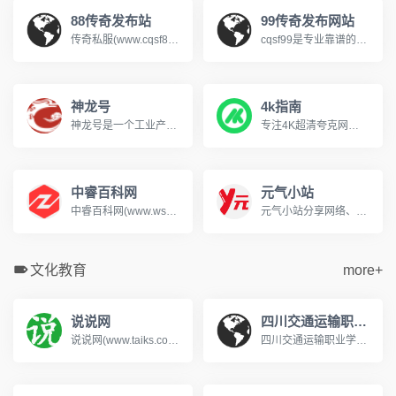
88传奇发布站
99传奇发布网站
传奇私服(www.cqsf88.cc)，提供最新传奇私服发布网资讯，可以第一时间体验新开传奇SF、查找传奇SF发布网新区信息，包括1.76、复古、热血、变态、网通、三职业等多种热门玩法，还提供最新开区时间、版本细节、爆率介绍，支持筛选高爆服、散人好混服等其它，每天定时更新传奇游戏开服表，是玩家首选的搜服平台!
cqsf99是专业靠谱的传奇私服发布网，专注收录全网优质新开传奇私服与各类传奇SF版本，涵盖复古、火龙、冰雪、微变等热门玩法，实时更新新开大区开服信息，精准筛选稳定长久的优质服务器，为传奇玩家提供便捷的找服渠道，是老玩家寻觅传奇私服的首选平台。
神龙号
4k指南
神龙号是一个工业产品分类信息网络服务平台。整合工业产品（设备、材料、原料、材料、机械、五金、仪器仪表、配件、方案、服务、二手、出租等）分类产品信息，让用户快速精准检索到需求产品信息。同时设有产品排行榜单、产品品牌、品牌排行、行业专区、产品品类专区等栏目，帮助中小企业、厂商通过网络营销的方式宣传企业产品或服务，获得更多商机。
专注4K超清夸克网盘分享
中睿百科网
元气小站
中睿百科网(www.ws46.com)分享百科小知识，这里汇聚了知识问答、生活常识，帮助用户解决生活中的常见问题。
元气小站分享网络、摄影写真图片、萌妹cosplay图片、AI原创漫画作品展示、文章故事等。
文化教育
more+
说说网
四川交通运输职业学校
说说网(www.taiks.com)提供各种人生感悟的说说美文句子。有说说短句、说说美文、说说故事、说说作文及说说诗歌等,带给您最深的感动。
四川交通运输职业学校是经四川省教育厅批准的国家公办普通全日制中等职业学校，始建于1958年，隶属于四川省交通运输厅。学校是国家中等职业教育改革发展示范校、交通运输部规范化学校、中国交通职业教育委员会副理事长单位、交通行业指导委员会汽车专委会副主任单位、成都市汽车职教集团和物流职教集团副理事长单位。www.028cdzsw.cn