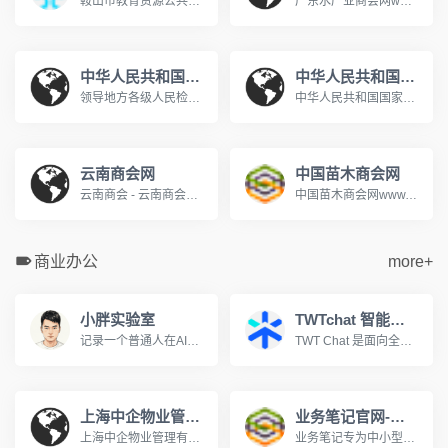
鞍山市教育资源公共服务平台www.aseduzy.com鞍山市教育资源公共服务平台是专门服务于鞍山市教育资源公共服务平台教育信息化的网站,网站向教师、学生、家长提供个人空间服务。主要提供集体备课、评课议课,课题研究,在线训练、在线题库,在线作业等教研、教学应用,在教育信息化服务行业中处于领先地位。
广东水产业商会网www.gdapbf.com
中华人民共和国最高人民检察院
中华人民共和国国家人口和计划生育委员会
领导地方各级人民检察院和专门人民检察院依法履行法律监督职能。
中华人民共和国国家人口和计划生育委员会是中华人民共和国国务院组成部门。2003年3月，经第十届全国人大第一次会议决定，在国务院行政管理体制和机构改革中，将原国家计划生育委员会更名为国家人口和计划生育委员会。国家人口计生委承担着执行国家的人口和计划生育政策。
云南商会网
中国苗木商会网
云南商会 - 云南商会网 - 云南商会联盟 - 昆明商会 - 昆明商会网 ...设为主页丨加入收藏丨关于我们丨联系我们欢迎来到云南商会网! 指导单位: 支持单位: 云南省招商合作局云南政协报社昆明市工商业联合会(总商会) 云南省浙江商会...www.ynshw168.com
中国苗木商会网www.sococ.com.cn
商业办公
more+
小胖实验室
TWTchat 智能客服
记录一个普通人在AI时代的学习与成长，分享工具使用心得、方法探索与效率实验，在不断实践中寻找属于自己的生产力路径。
TWT Chat 是面向全球化团队的全场景智能客服与协作平台，支持在线聊天、工单、远程协助、音视频通话与 AI 能力，打通客户服务与内部协作流程，提升团队沟通与服务效率，立即注册，免费体验！
上海中企物业管理有限公司
业务笔记官网-移动CRM销售管理领航者
上海中企物业管理有限公司成立于1995年,是建设部评定的沪上首批一级资质物业管理企业。为您提供全方位物业服务:物业管理、租售代理、后勤服务外包、餐饮配套、职工...www.zqwy.com.cn
业务笔记专为中小型团队量身打造移动CRM客户关系管理和销售管理软件,帮助企业高效管理外勤业务人员，真正实现移动办公。移动CRM互联时代的领航者!400-810-5567。www.hiyewu.com