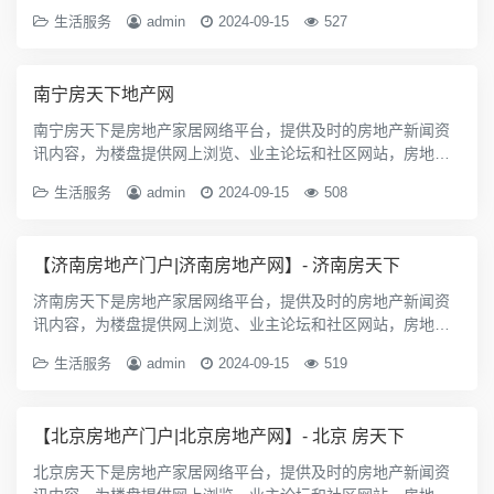
精英人物个人主页，是国内房地产媒体及业内外网友公认的房
生活服务
admin
2024-09-15
527
地产网络平台，房天下引擎给网友提供房地产网站中速度快捷
内容全面的智能搜索。ks.fang.com
南宁房天下地产网
南宁房天下是房地产家居网络平台，提供及时的房地产新闻资
讯内容，为楼盘提供网上浏览、业主论坛和社区网站，房地产
精英人物个人主页，是国内房地产媒体及业内外网友公认的房
生活服务
admin
2024-09-15
508
地产网络平台，房天下引擎给网友提供房地产网站中速度快捷
内容全面的智能搜索。nn.fang.com
【济南房地产门户|济南房地产网】- 济南房天下
济南房天下是房地产家居网络平台，提供及时的房地产新闻资
讯内容，为楼盘提供网上浏览、业主论坛和社区网站，房地产
精英人物个人主页，是国内房地产媒体及业内外网友公认的房
生活服务
admin
2024-09-15
519
地产网络平台，房天下引擎给网友提供房地产网站中速度快捷
内容全面的智能搜索。jn.fang.com
【北京房地产门户|北京房地产网】- 北京 房天下
北京房天下是房地产家居网络平台，提供及时的房地产新闻资