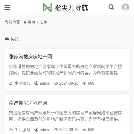
当前位置：
首页
买房
买房
张家港搜房房地产网
张家港搜房房地产网隶属于中国最大的房地产家居网络平台搜
房网，提供全面及时的房地产新闻资讯内容，为所有楼盘提供
网上浏览、业主论坛和社区网站，房地产精英人物个人主页，
生活服务
admin
2024-09-16
689
是国内房地产媒体及业内外网友公认的全球最大的房地产网络
平台，搜房引擎给网友提供房地产网站中速度快捷内容全面的
智能搜索
南昌搜房房地产网
南昌搜房房地产网隶属于中国最大的房地产家居网络平台搜房
网，提供全面及时的房地产新闻资讯内容，为所有楼盘提供网
上浏览、业主论坛和社区网站，房地产精英人物个人主页，是
生活服务
admin
2024-09-16
646
国内房地产媒体及业内外网友公认的全球最大的房地产网络平