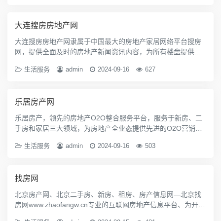
台，搜房引擎给网友提供房地产网站中速度快捷内容全面的智
能搜索
大连搜房房地产网
大连搜房房地产网隶属于中国最大的房地产家居网络平台搜房
网，提供全面及时的房地产新闻资讯内容，为所有楼盘提供网
上浏览、业主论坛和社区网站，房地产精英人物个人主页，是
生活服务
admin
2024-09-16
627
国内房地产媒体及业内外网友公认的全球最大的房地产网络平
台，搜房引擎给网友提供房地产网站中速度快捷内容全面的智
能搜索
乐居房产网
乐居房产，领先的房地产O2O整合服务平台，服务于新房、二
手房和家居三大领域，为房地产全业态提供先进的O2O营销服
务体系。提供及时的房地产新闻资讯，房地产看房搜索、选房
生活服务
admin
2024-09-16
503
地图、精准房源交易，为楼盘提供详细介绍、房价、户型图。
目前乐居已覆盖全国370多个城市，近十万房地产楼盘数据，买
房就上乐居房产网。
找房网
北京房产网、北京二手房、新房、租房、房产信息网—北京找
房网www.zhaofangw.cn专业的互联网房地产信息平台、为开发
商、中介公司、经纪人和业主提供高效的网络推广服务，是国