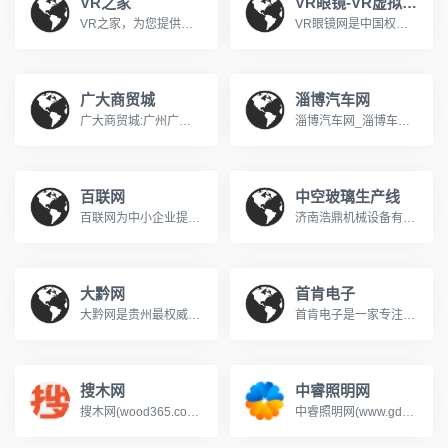
VR之家
VR眼镜-VR虚拟现实硬件产品专业测评-VR眼镜网_vryj.com
VR之家，为您提供专业的VR资讯，VR硬件报价，VR软件排行以及VR视频，图库的综合媒体网站http://vr.aili.com/
VR眼镜网是中国权威的虚拟现实产品测评网站,测评内容涉及各大品牌的VR眼镜及头戴式显示设备,Oculus rift,虚拟现实技术,虚拟现实游戏,视频和应用,提供海量VR资源和最新VR资讯。
广大商贸城
淄博汽车网
广大商贸城:广州广大商贸城官方资讯网，是中国服装皮具行业最具影响力的时尚媒体门户，提供市场资讯、时尚趋势、潮流风向标的最新发布。打造专属您的时尚品牌！www.gd8888.com.cn
淄博汽车网_淄博车市_淄博汽车报价_团购-淄博汽车导购第一网www.zbcars.com站
百联网
中空玻璃生产线
百联网为中小企业提供网络交易平台，提供海量供求信息、B2B行业资讯，优质贸易环境的交易平台，是企业首选B2B电子商务平台免费发布信息，免费企业建站www.hdblfz.com
济南浩鼎机械设备有限公司（手机：18660429116）专注生产中空玻璃设备，中空玻璃生产线，中空玻璃清洗机。10年来我们不断的努力，不断的提高中空玻璃设备和中空玻璃生产线的质量和服务质量。我们真诚的希望广大中空玻璃设备和中空玻璃清洗机用户前来我厂实地考察，我们期待与您合作！！！免费咨询电话：400-6876-918。
大黔网
首肯电子
大黔网是贵州最权威的应用型城市生活门户网站，以传播贵州旅游、贵州生活、贵州文化的信息和贵州城市时尚消费信息为主，为网友提供最贵州本土最时尚、最实用的生活信息。大黔网是贵州省文化厅、贵州省商务厅、贵阳市人民政府网站、贵阳市商务局、贵阳市食品药品监督管理局和贵州省餐饮行业商会、贵阳市美容美发化妆品行业协会、贵阳市旅游商品协会、贵阳市摄影行业协会等单位支持的本土第一网络平台。
首肯电子是一家专注品牌风机一站式采购的供应商，销售近万种风机商品，近4000平方仓储，提供快速响应专业而可靠的风机供应链解决方案系德国ebmpapst依必安派特代理&nbsp;经销囊括SUNON建准 ,ADDA协禧,SANYO山洋, NMB美蓓亚, BI-SONIC百瑞,SOKFAN......经营范围：包括直流风机，交流风机，EC风机，轴流风机, 离心风机，横流风机，鼓风机，空调风机，AHU风机等工业风机风扇产品应用于：通风、空调设备、制冷、制热，供暖、电气自动化、变频器、机箱机柜 、电子设备
搜木网
中睿照明网
搜木网(wood365.com)，原木板材全产业链电商交易平台。全程人工免费帮您找全国最合适的货源。木业行业免费搜货、低价买货的电商服务平台。www.wood365.com
中睿照明网(www.gdzrlj.com)提供全方位的照明产业资讯、照明品牌、照明方案、照明技术等信息, 助您实时了解最新照明行业的动态,把握市场信息。