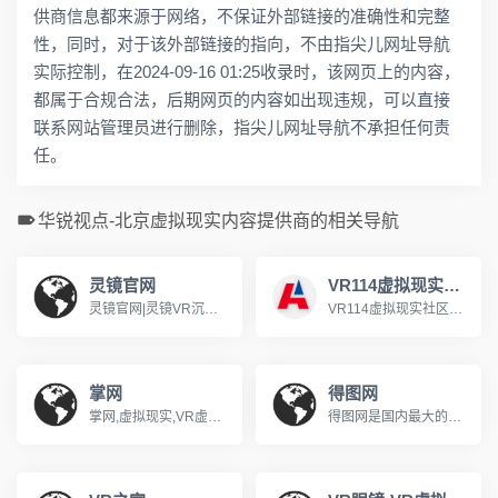
供商信息都来源于网络，不保证外部链接的准确性和完整
性，同时，对于该外部链接的指向，不由指尖儿网址导航
实际控制，在2024-09-16 01:25收录时，该网页上的内容，
都属于合规合法，后期网页的内容如出现违规，可以直接
联系网站管理员进行删除，指尖儿网址导航不承担任何责
任。
华锐视点-北京虚拟现实内容提供商的相关导航
灵镜官网
VR114虚拟现实社区
灵镜官网|灵镜VR沉浸式虚拟现实眼镜|灵镜科技|灵镜VR眼镜官方正品售卖网站www.lingvr.com
VR114虚拟现实社区提供最新VR,虚拟现实、虚拟现实游戏、虚拟现实头盔，oculus rift资讯评测，为广大虚拟现实爱好者提供讨论社区 www.vr114.com
掌网
得图网
掌网,虚拟现实,VR虚拟现实,人机交互,立体视觉,3D采集,VR分体机领跑者www.3dinlife.com
得图网是国内最大的在线360度全景及VR内容门户，拥有全网最丰富的虚拟现实内容资源，为用户提供全景图片和全景视频的观看、上传和分享。www.detu.com