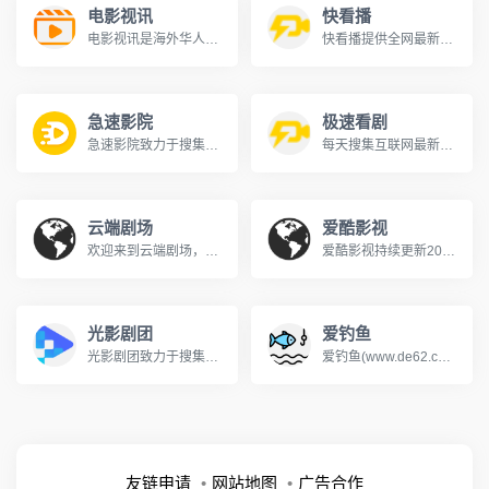
电影视讯
快看播
电影视讯是海外华人第一在线影院。我们为全球华人提供免费高清无广告、无弹窗、无黄赌毒的极致在线观影体验。豆瓣评分、最新热门视频，在线观看，告别剧荒。轻松追剧，与家人共同享受精彩电影时光。
快看播提供全网最新上映电影、热门电视剧、王牌综艺节目的免费在线观看服务。无需下载，极速加载，即点即播。每日更新院线新片、卫视热播剧集、网络独播综艺，支持手机与电脑多端流畅播放。来这里，快速找到你想看的！
急速影院
极速看剧
急速影院致力于搜集全网最新、最热的电影与电视剧资源，为广大影迷提供完全免费、无广告的在线观看服务。我们及时收录高清大片，让您轻松畅享极致的观影体验。
每天搜集互联网最新电影和电视剧，为广大用户免费提供无广告在线观看电影和电视剧服务，及时收录最新、最热、最全的电影大片,高清正版免费看。
云端剧场
爱酷影视
欢迎来到云端剧场，您的私人免费在线影院。我们提供海量高清电影、电视剧、综艺、动漫及短剧资源，全部支持免费在线观看。在云端剧场，享受无广告、高清流畅的极致观影体验，每日同步更新，是您网络追剧的不二之选。
爱酷影视持续更新2025最新电影、最新电视剧每日更新不间断，爱酷影视还为您提供近期热播电视剧剧综艺节目......等，手机无广告，爱酷影视将最新最快速的剧集提供给使用者。
光影剧团
爱钓鱼
光影剧团致力于搜集全网最新、最热的电影与电视剧资源，为广大影迷提供完全免费、无广告的在线观看服务。我们及时收录高清大片，让您轻松畅享极致的观影体验。
爱钓鱼(www.de62.com)是一个分享钓鱼、养鱼的渔乐网站，内容包括钓鱼常识、养鱼知识、钓鱼技巧、养鱼技巧、钓鱼饵料、钓具选择等知识。
友链申请
网站地图
广告合作