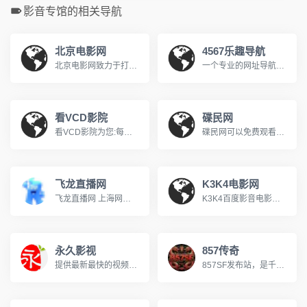
影音专馆的相关导航
北京电影网
4567乐趣导航
北京电影网致力于打造百度影音最新最全的电视剧网站，北京电影网有百度影音最新电视剧电影的介绍和高速下载地址，北京电影网有百度影音高清电影在线观看，北京电影网是电影迷的网上影吧！
一个专业的网址导航网站,收集最乐趣的网址,最实用.最方便,最快捷,最多华人使用的上网导航!
看VCD影院
碟民网
看VCD影院为您:每日更新,提供在线高速观看最新,好看的电视剧和好看的电影,新片,大片.www.kanvcd.cc
碟民网可以免费观看2012年最新电影电视剧，支持百度影音高清点播的电影网站。不仅有好看的电影，好看的电视剧，更有湖南卫视在线直播，最新好看的台湾青春偶像剧，泰国电视剧。
飞龙直播网
K3K4电影网
飞龙直播网 上海网直播频道，免费卫星电视网络在线直播，上万部热映电影高清在线点播，最流行的音乐MTV火爆上演，最热门的新鲜视频随你点播，打造一流的超强娱乐新势力！
K3K4百度影音电影网提供最全最新电视剧，2013最新电影，最新韩剧，TVB电视剧，日剧，美剧，综艺节目等在线观看和交流，免费在线观看有普通视频播放、百度影音在线播放等播放模式，搜集整理了标清，高清完整版，BD，HD等，每天24小时不间断更新最新的电影，电视剧，综艺节目等。
永久影视
857传奇
提供最新最快的视频分享数据。
857SF发布站，是千万传奇老玩家公认的优质私服导航平台。每日全网严选，实时更新数十组优质新开传奇私服，从1.76复古怀旧到微变、轻变、中变、超变，从金币版到合击版，全版本覆盖，满足不同玩家的偏好，每日第一手传奇资讯，助您快人一步抢占新服资源，重燃热血兄弟情！