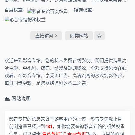
清电影、电视剧、综艺、动漫及短剧资源，全部支持免费在线
观看。在影音专馆，享受无广告、高清流畅的极致观影体验，
百度权重：
搜狗权重：
每日同步更新，是您网络追剧的不二之选。
直接访问
同类网站
欢迎来到影音专馆，您的私人免费在线影院。我们提供海量高
清电影、电视剧、综艺、动漫及短剧资源，全部支持免费在线
观看。在影音专馆，享受无广告、高清流畅的极致观影体验，
每日同步更新，是您网络追剧的不二之选。
网站说明
影音专馆的信息来源于游客用户的上传，影音专馆截止目
前浏览量已经达到
481
，如你需要查询影音专馆的相关权重
信息，可以点击"
爱站数据
""
Chinaz数据
"进入。以目前的网