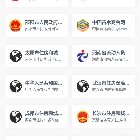
邵阳市人民政府网官网
中国苗木商会网
邵阳市人民政府网官网www.shaoyang.gov.cn邵阳，是湖南省下辖地级市，史称“宝庆”。位于湘中偏西南，资江上游；越岭逶迤东、南，雪峰山耸峙西、北，资江自西南向东北流贯全境，中间为丘陵盆地。东与衡阳市为邻，南与永州市和广西壮族自治区桂林市接壤，西与怀化市交界，北与娄底市毗连；介于北纬25°58’～27°40\'，东经109°49\'～112°57\'之间，总面积20824平方千米。下辖3个市辖区、6个县、1个自治县，代管2个县级市。2020年全市户籍总人口822.32万人，全年完成地区生产总值2
中国苗木商会网www.sococ.com.cn
太原市住房和城乡建设局网站
河南省流动人员档案公共服务网
太原市住房和城乡建设委员会zjj.taiyuan.gov.cn或zjw.taiyuan.gov.cn承担全市住房和城乡建设管理的责任。贯彻执行国家和省有关住房和城乡建设的方针、政策、法律、法规。拟订全市有关住房建设、城市建设、村镇建设、建筑行业、房地产业、工程勘察设计、工程咨询、标准定额、工程质量安全、城建科技、建筑节能、城中村改造等方面的地方性法规、规章、标准和发展战略、中长期规划并组织实施。太原市住房和城乡建设局 联系电话0351-5625608
河南省流动人员档案公共服务网ggfw.hnrcjl.com防伪查询入口http://ggfw.hnrcjl.com/zmyz/proving请您确认访问的地址是http://ggfw.hnrcjl.com后再进行后续操作！
中华人民共和国国家人口和计划生育委员会
武汉市住房保障和房屋管理局官网
中华人民共和国国家人口和计划生育委员会是中华人民共和国国务院组成部门。2003年3月，经第十届全国人大第一次会议决定，在国务院行政管理体制和机构改革中，将原国家计划生育委员会更名为国家人口和计划生育委员会。国家人口计生委承担着执行国家的人口和计划生育政策。
武汉市住房保障和房屋管理局官网http://fgj.wuhan.gov.cn/在线申报和查询系统http://fgj.wuhan.gov.cn/bsfw_44/武汉市个人房产业务网上服务平台http://202.103.39.35:9081/home/login为进一步方便用户认证登录，平台将于2022年5月10日统一使用“武汉住保房管办事服务”小程序进行个人实名认证登录，用户可以选择使用微信扫码，通过“武汉住保房管办事服务”小程序实名认证后登录本平台，进行个人房产信息查询、购房资格认定申请、存量房自行交
成都市住房和城乡建设局官网
长沙市住房和城乡建设局官网
成都市住房和城乡建设局官网cdzj.chengdu.gov.cn商品住房购房登记平台http://cdzj.chengdu.gov.cn/cdzj/c100605/spzfgfdjpt.shtml购房资格预审申请https://zw.cdzjryb.com/lottery/accept/index购房政策、购房资格咨询86279136；85156609
贯彻落实有关住房和城乡建设的政策法规；拟订、审查住房和城乡建设行业地方性法规、规章草案；研究拟订住房和城乡建设发展战略、产业政策、改革方案和中长期规划及年度计划并组织实施；牵头组织推进新型城市化发展战略和行业诚信体系建设；参与包括专业规划在内的城市规划工作；指导和协调区、县（市）住房和城乡建设管理工作。