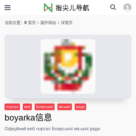
当前位置：
首页
国外网站
详情页
портал
веб
Боярської
міської
ради
boyarka信息
Офіційний веб портал Боярської міської ради