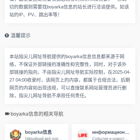
切的数据则需要找boyarka信息的站长进行洽谈提供。如该
站的IP、PV、跳出率等！
温馨提示
本站指尖儿网址导航提供的boyarka信息信息都来源于网
络，不保证外部链接的准确性和完整性，同时，对于该外
部链接的指向，不由指尖儿网址导航实际控制，在2025-04-
27 04:00收录时，该网页上的内容，都属于合规合法，后期
网页的内容如出现违规，可以直接联系网站管理员进行删
除，指尖儿网址导航不承担任何责任。
boyarka信息的相关导航
boyarka信息
информационный портал
Офіційний веб портал Боярської міської ради
Cобытия и новости 24 часа в сутки: эксклюзивные расследования, оригинальные фото и видео, «живые» истории, топовые эксперты, онлайн трансляции со всей планеты и горячие тренды соцмедиа и блогов.life.ru