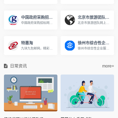
中国政府采购招标网
北京市旅游团队网上预约系统
中国政府采购招标网是在有关国家部门和权威专家的指导下，国内专门从事招标和采购的网络体系，网站发布国家发改委、财政部、商务部、建设部、交通部等部委,中国政府采购招标网是中国采购招标领域的最佳资讯和交易网站.www.chinabidding.org.cn
北京市旅游团队网上预约系统http://zxyy.bjta.gov.cn/进行天安门广场/秦皇岛/北戴河/南戴河的团队预约在《北京市旅游团队电子行程单系统》中进行。 通过快速通道进入天安门广场/秦皇岛地区的旅游团队必须提前进行网上预约。技术支持电话010-65696938 在线服务QQ群：141161814或345346333。
特惠淘
徐州市综合性企业服务平台
九块九包邮网，精彩选购，天天特价，QQ空间用户最喜爱的购物分享网站www.hemei001.com
徐州市综合性企业服务云平台充分利用“互联网+政务服务”技术体系优势，以企业需求为向导，通过门户网站、APP、微信公众号及线下等渠道，市、县两级联动，线上与线下信息融合，涉企职能部门联动，整合社会各方服务资源，一个平台集成政策服务，一站式兜底解决企业诉求，一套机制全过程监督评估政策服务，实现企业投诉有门，政策申请有方，寻找专业服务有效，政策评估有支撑，形成从受理企业反映投诉到问题交办督办，再到办理结果通报反馈的“工作闭环”，确保“件件有着落、事事有回音”；持续提升企业政策获得感和满意度。
日常资讯
more+