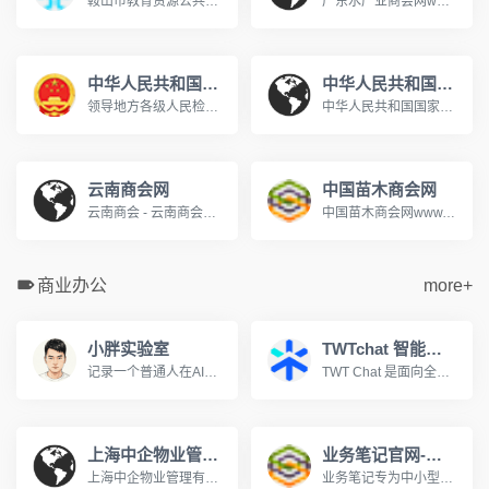
鞍山市教育资源公共服务平台www.aseduzy.com鞍山市教育资源公共服务平台是专门服务于鞍山市教育资源公共服务平台教育信息化的网站,网站向教师、学生、家长提供个人空间服务。主要提供集体备课、评课议课,课题研究,在线训练、在线题库,在线作业等教研、教学应用,在教育信息化服务行业中处于领先地位。
广东水产业商会网www.gdapbf.com
中华人民共和国最高人民检察院
中华人民共和国国家人口和计划生育委员会
领导地方各级人民检察院和专门人民检察院依法履行法律监督职能。
中华人民共和国国家人口和计划生育委员会是中华人民共和国国务院组成部门。2003年3月，经第十届全国人大第一次会议决定，在国务院行政管理体制和机构改革中，将原国家计划生育委员会更名为国家人口和计划生育委员会。国家人口计生委承担着执行国家的人口和计划生育政策。
云南商会网
中国苗木商会网
云南商会 - 云南商会网 - 云南商会联盟 - 昆明商会 - 昆明商会网 ...设为主页丨加入收藏丨关于我们丨联系我们欢迎来到云南商会网! 指导单位: 支持单位: 云南省招商合作局云南政协报社昆明市工商业联合会(总商会) 云南省浙江商会...www.ynshw168.com
中国苗木商会网www.sococ.com.cn
商业办公
more+
小胖实验室
TWTchat 智能客服
记录一个普通人在AI时代的学习与成长，分享工具使用心得、方法探索与效率实验，在不断实践中寻找属于自己的生产力路径。
TWT Chat 是面向全球化团队的全场景智能客服与协作平台，支持在线聊天、工单、远程协助、音视频通话与 AI 能力，打通客户服务与内部协作流程，提升团队沟通与服务效率，立即注册，免费体验！
上海中企物业管理有限公司
业务笔记官网-移动CRM销售管理领航者
上海中企物业管理有限公司成立于1995年,是建设部评定的沪上首批一级资质物业管理企业。为您提供全方位物业服务:物业管理、租售代理、后勤服务外包、餐饮配套、职工...www.zqwy.com.cn
业务笔记专为中小型团队量身打造移动CRM客户关系管理和销售管理软件,帮助企业高效管理外勤业务人员，真正实现移动办公。移动CRM互联时代的领航者!400-810-5567。www.hiyewu.com