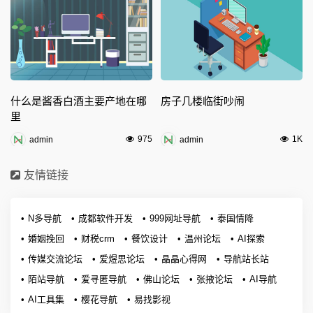
什么是酱香白酒主要产地在哪
房子几楼临街吵闹
里
975
1K
admin
admin
友情链接
N多导航
成都软件开发
999网址导航
泰国情降
婚姻挽回
财税crm
餐饮设计
温州论坛
AI探索
传媒交流论坛
爱煜思论坛
晶晶心得网
导航站长站
陌站导航
爱寻匿导航
佛山论坛
张掖论坛
AI导航
AI工具集
樱花导航
易找影视