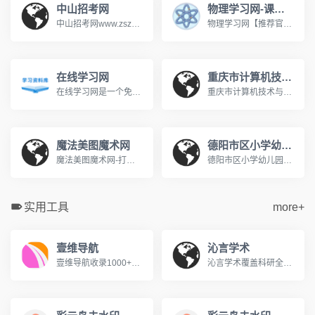
中山招考网
物理学习网-课堂屋
中山招考网www.zszk.com咨询电话： 高考：89989283 成考：89989283 中考：89989285 研考：89989285 自考：89989286 社考：89989286 办公时间：周一至周五 上午：8：30-12：00 下午：14：30-17：30
物理学习网【推荐官网】,著名初中高中物理在线教育网,课堂屋运营。【八年级物理】【九年级物理】上册下册【高一物理】必修一必修二在线教育网站。国内最大的中学物理教学网站。http://www.ketangwu.com/
在线学习网
重庆市计算机技术与软件专业技术资格（水平）考试报名网
在线学习网是一个免费的在线学习网站，旨在为广大的学习爱好者提供一个学习交流的平台，在这里你可以学习各种知识，包括学习方法、英语学习、脑力提升、记忆力训练、时间管理等等，让我们一起学习分享成长！www.xuexi.la
重庆市计算机技术与软件专业技术资格（水平）考试报名网www.cqitrk.gov.cn计算机技术与软件专业技术资格（水平）考试（以下简称计算机软件考试）是原中国计算机软件专业技术资格和水平考试（简称软件考试）的完善与发展。这是由国家人力资源和社会保障部、工业和信息化部领导下的国家级考试，其目的是，科学、公正地对全国计算机与软件专业技术人员进行职业资格、专业技术资格认定和专业技术水平测试。
魔法美图魔术网
德阳市区小学幼儿园入学服务平台
魔法美图魔术网-打造中国最好的魔术学习平台www.365magic.com欢迎光临魔法美图魔术网,这里有我们精心为您准备的魔术资讯、魔术表演欣赏、魔术教学及各类优质魔术道具。
德阳市区小学幼儿园入学服务平台http://www.jyedu.ren/nurseryPc/index.html
实用工具
more+
壹维导航
沁言学术
壹维导航收录1000+优质设计工具、开发资源、在线工具，为设计师、开发者、站长提供便捷的网址导航服务。包含设计素材、编程开发、办公软件等分类。
沁言学术覆盖科研全流程服务:智能文献检索、结构化阅读、卡片笔记、格式引用与AI写作构思,助力内容产出效率提升10倍。