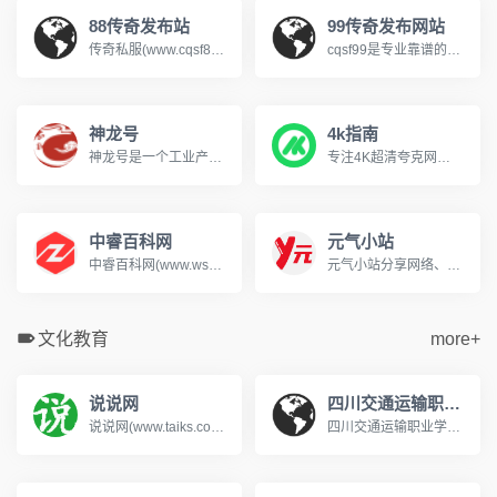
88传奇发布站
99传奇发布网站
传奇私服(www.cqsf88.cc)，提供最新传奇私服发布网资讯，可以第一时间体验新开传奇SF、查找传奇SF发布网新区信息，包括1.76、复古、热血、变态、网通、三职业等多种热门玩法，还提供最新开区时间、版本细节、爆率介绍，支持筛选高爆服、散人好混服等其它，每天定时更新传奇游戏开服表，是玩家首选的搜服平台!
cqsf99是专业靠谱的传奇私服发布网，专注收录全网优质新开传奇私服与各类传奇SF版本，涵盖复古、火龙、冰雪、微变等热门玩法，实时更新新开大区开服信息，精准筛选稳定长久的优质服务器，为传奇玩家提供便捷的找服渠道，是老玩家寻觅传奇私服的首选平台。
神龙号
4k指南
神龙号是一个工业产品分类信息网络服务平台。整合工业产品（设备、材料、原料、材料、机械、五金、仪器仪表、配件、方案、服务、二手、出租等）分类产品信息，让用户快速精准检索到需求产品信息。同时设有产品排行榜单、产品品牌、品牌排行、行业专区、产品品类专区等栏目，帮助中小企业、厂商通过网络营销的方式宣传企业产品或服务，获得更多商机。
专注4K超清夸克网盘分享
中睿百科网
元气小站
中睿百科网(www.ws46.com)分享百科小知识，这里汇聚了知识问答、生活常识，帮助用户解决生活中的常见问题。
元气小站分享网络、摄影写真图片、萌妹cosplay图片、AI原创漫画作品展示、文章故事等。
文化教育
more+
说说网
四川交通运输职业学校
说说网(www.taiks.com)提供各种人生感悟的说说美文句子。有说说短句、说说美文、说说故事、说说作文及说说诗歌等,带给您最深的感动。
四川交通运输职业学校是经四川省教育厅批准的国家公办普通全日制中等职业学校，始建于1958年，隶属于四川省交通运输厅。学校是国家中等职业教育改革发展示范校、交通运输部规范化学校、中国交通职业教育委员会副理事长单位、交通行业指导委员会汽车专委会副主任单位、成都市汽车职教集团和物流职教集团副理事长单位。www.028cdzsw.cn