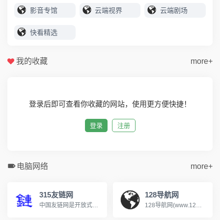
影音专馆
云端视界
云端剧场
快看精选
我的收藏
more+
登录后即可查看你收藏的网站，使用更方便快捷！
登录
注册
电脑网络
more+
315友链网
128导航网
中国友链网是开放式网站分类目录，收录国内外、各行业优秀网站，旨在为用户提供网站分类目录检索、优秀网站参考、网站推广服务，在中国友链网推广您的网站，提供网站收录服务，网站推广，友情链接分享
128导航网(www.128dh.cn)分类目录，免费收录各行业优秀站点，为广大网友提供参考，致力成为站长推广网站的首选，用户自主提交，再由我们编辑、审核，形成网站索引，通过网站目录进行分类检索和关键词检索，魔司收录网努力打造互动新颖的高权重网站收录平台。