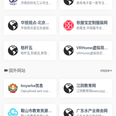
济南欣欣化工公司主导产品有：生物制药系列，医药中间体，化学溶剂系列，阻燃剂系列，化学试剂系列，颜料燃料系列，橡胶塑料系列，酚醛树脂等系列产品。济南欣烨化工有限公司是一家集科研，销售防黄剂，丁酰肼原药，防黄剂HN-130，防黄剂HN-150，防黄剂,丁酰肼原药,异戊烯醇321,对苯二酚,异戊醇,异戊烯醛,异丙叉丙酮，异丙醚，异己二醇，二甲硫基甲苯二胺，二乙基甲苯二胺.
首肯电子是一家专注品牌风机一站式采购的供应商，销售近万种风机商品，近4000平方仓储，提供快速响应专业而可靠的风机供应链解决方案系德国ebmpapst依必安派特代理&nbsp;经销囊括SUNON建准 ,ADDA协禧,SANYO山洋, NMB美蓓亚, BI-SONIC百瑞,SOKFAN......经营范围：包括直流风机，交流风机，EC风机，轴流风机, 离心风机，横流风机，鼓风机，空调风机，AHU风机等工业风机风扇产品应用于：通风、空调设备、制冷、制热，供暖、电气自动化、变频器、机箱机柜 、电子设备
华锐视点-北京虚拟现实内容提供商
依服宝定制服装网
华锐视点是北京虚拟现实内容提供商！主营业务是为政府单位和民营企业提供专业的虚拟现实解决方案，包括：智慧城市综合解决方案、商业地产虚拟仿真系统、展览展示、城市规划、数字沙盘、城市应用、三维动画、工业流程模拟、Ipad售楼系统、景区三维展示、工业控制、网络三维展馆、三维培训课件、水利电力GIS系统等 。www.vrnew.com
依服宝,中国最专业的服装定制网站,公司专注于企业团体服装定制、服装定做,服装定制厂家依服宝,能够提供服装定做一站式服务,依服宝服装定制咨询热线400-180-6688!www.efubao.com
秸秆瓦
VRHome虚拟现实家装网
秸秆瓦,防腐瓦,新型屋面瓦生产厂家,电话:13965951661,传树建材,10年新型屋面瓦研发,生产经验,秸秆瓦,防腐瓦是传统屋面瓦升级换代的新型屋面瓦.公司热线：400-887-1528
VRHome|虚拟现实家装,是一款国内超真实的虚拟现实家装平台,为用户免费提供超真实360度沉浸式虚拟家装方案体验。vrjiazhuang.com
国外网站
more+
boyarka信息
江阴教育网
Офіційний веб портал Боярської міської ради
江阴教育网www.jsjyjy.net江阴市招生考试信息查询系统http://221.228.70.49:8050/user/index.jsp
鞍山市教育资源公共服务平台
广东水产业商会网