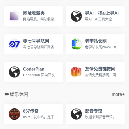
网址收藏夹
导AI－找ai上导AI
网站导航，网站收录，网站分类，网址分类，网址之家，上网导航
导AI－AI工具大全
零七号导航网
老李站长网
零七号导航网汇聚各类实用网站、开发工具、素材资源，面向普通网民与站长，提供网址分类导航、免费收录通道，一键直达优质站点，上网从零七号导航开始
老李站长网(www.llslw.cn)分类目录，免费收录各行业优秀站点，致力成为站长推广网站的首选，用户自主提交，再由我们编辑、审核，形成网站索引。
CoderPlan
友情免费链接网
CoderPlan 面向开发者提供 Claude Code/Codex 中转、Gemini CLI 中转站和第三方 API 接入，按真实调用扣费，API 使用额度、tokens、缓存复用和费用明细都能核对。
友情免费链接网，国内访问量很高的友情链接网。免费发布友情链接收录信息的开放平台。
娱乐休闲
more+
857传奇
影音专馆
857SF发布站，是千万传奇老玩家公认的优质私服导航平台。每日全网严选，实时更新数十组优质新开传奇私服，从1.76复古怀旧到微变、轻变、中变、超变，从金币版到合击版，全版本覆盖，满足不同玩家的偏好，每日第一手传奇资讯，助您快人一步抢占新服资源，重燃热血兄弟情！
欢迎来到影音专馆，您的私人免费在线影院。我们提供海量高清电影、电视剧、综艺、动漫及短剧资源，全部支持免费在线观看。在影音专馆，享受无广告、高清流畅的极致观影体验，每日同步更新，是您网络追剧的不二之选。