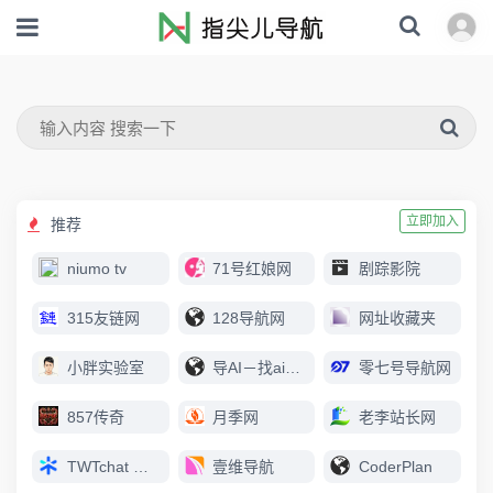
立即加入
推荐
niumo tv
71号红娘网
剧踪影院
315友链网
128导航网
网址收藏夹
小胖实验室
导AI－找ai上导AI
零七号导航网
857传奇
月季网
老李站长网
TWTchat 智能客服
壹维导航
CoderPlan