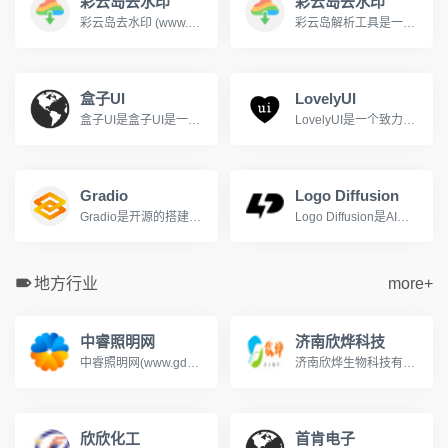
彩云岛去水印
彩云岛去水印
彩云岛去水印 (www.caiyundao123.com) 是一个免费的视频解析网站，支持下载解析抖音，快手，b站(哔哩哔哩)，油管(YouTube)等上百个平台的视频，并自动去除视频水印。
彩云岛解析工具是一款功能强大的视频解析工具，支持全网主流视频网站的无水印视频下载，哔哩哔哩、抖音、快手、小红书、YouTube等平台。用户只需复制视频链接并粘贴到彩云岛解析工具的输入框中，即可一键解析并下载高清无水印的视频资源。
盒子UI
LovelyUI
盒子UI是盒子UI是一个专注于用户体验设计的平台.
LovelyUI是一个致力于智能手机界面设计作品展示的博客网站
Gradio
Logo Diffusion
Gradio是开源的搭建机器学习模型UI界面的Python库
Logo Diffusion是AI驱动的Logo和标志生成工具
地方行业
more+
中睿照明网
济南欣烨科技
中睿照明网(www.gdzrlj.com)提供全方位的照明产业资讯、照明品牌、照明方案、照明技术等信息, 助您实时了解最新照明行业的动态,把握市场信息。
济南欣烨生物科技有限公司是一家集科研，销售N-甲基吡咯烷酮,六水三氯化铁,对苯醌,对苯二酚,2-氟-3-硝基苯甲酸,三苯基膦,氧化苯乙烯,苯乙酮,间苯二甲醚,2-氰基吡嗪,二甲基硫醚,异戊烯醛,异戊烯醇,环戊酮,丙二腈,偶氮二异丁腈,叔丁醇医药中间体,酚醛树脂，氧化苯乙烯,苯乙酮,间苯二甲醚,2-氰基吡嗪,二甲基硫醚,异戊烯醛,异戊烯醇,环戊酮,丙二腈,偶氮二异丁腈,叔丁醇医药中间体,酚醛树脂.
欣欣化工
首肯电子