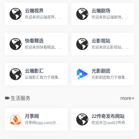
云端视界
云端剧场
欢迎来到云端视界，您的私人免费在线影院。我们提供海量高清电影、电视剧、综艺、动漫及短剧资源，全部支持免费在线观看。在云端视界，享受无广告、高清流畅的极致观影体验，每日同步更新，是您网络追剧的不二之选。
欢迎来到云端剧场，您的私人免费在线影院。我们提供海量高清电影、电视剧、综艺、动漫及短剧资源，全部支持免费在线观看。在云端剧场，享受无广告、高清流畅的极致观影体验，每日同步更新，是您网络追剧的不二之选。
快看精选
云影视站
欢迎来到快看精选，您的私人免费在线影院。我们提供海量高清电影、电视剧、综艺、动漫及短剧资源，全部支持免费在线观看。在快看精选，享受无广告、高清流畅的极致观影体验，每日同步更新，是您网络追剧的不二之选。
欢迎来到云影视站，您的私人免费在线影院。我们提供海量高清电影、电视剧、综艺、动漫及短剧资源，全部支持免费在线观看。在云影视站，享受无广告、高清流畅的极致观影体验，每日同步更新，是您网络追剧的不二之选。
云端影汇
光影剧团
云端影汇致力于搜集全网最新、最热的电影与电视剧资源，为广大影迷提供完全免费、无广告的在线观看服务。我们及时收录高清大片，让您轻松畅享极致的观影体验。
光影剧团致力于搜集全网最新、最热的电影与电视剧资源，为广大影迷提供完全免费、无广告的在线观看服务。我们及时收录高清大片，让您轻松畅享极致的观影体验。
生活服务
more+
月季网
22传奇发布网站
月季网(sjyj.com)分享世界品种和养护知识，提供树状月季、大花丰花、藤本造型和欧月盆栽的批发交易和行情价格。中国月季之乡，南阳基地专业供应月季花苗，致力于让园林多点美景，咨询电话13525165668
欢迎关注cqsf22传奇私服网站，我们专注于提供最新、最全的传奇sf新开服信息与资讯，每日实时更新涵盖冰雪、热血、复古、超微变、单多职业、1.76、1.80/1.85、1.90/1.95等各类传奇发布网版本，帮助玩家快速发现心仪的火爆新服，无论是寻找独家版本还是人气大区，这里是您的一站式选择。