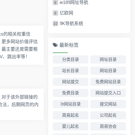
ie189网址导航
8
亿欧网
9
9K导航系统
10
nks的相关权重信
，更多网站价值评估
最新标签
，最主要还是需要根
PV、跳出率等！
分类目录
网址目录
站长目录
网站目录
网站提交
免费网站目录
免费目录
网站提交入口
，对于该外部链接的
3t网站目录
提交网站
规合法，后期网页的内
周易起名
公司起名
婴儿起名
周易协会