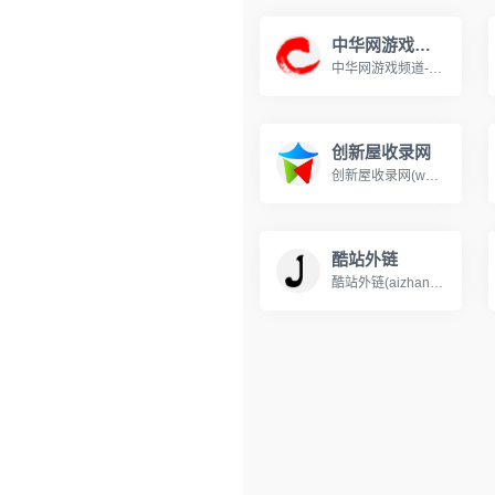
中华网游戏频道
中华网游戏频道-最了解“你”的游戏资讯门户。
创新屋收录网
创新屋收录网(www.chuangxinwu.cn)分类目录，免费收录各行业优秀站点，致力成为站长推广网站的首选，用户自主提交，再由我们编辑、审核，形成网站索引。
酷站外链
酷站外链(aizhancloud.cn)网站目录，免费提供网站目录分类检索，收录正规的中文网站，网友可以通过网站目录进行分类检索和关键词检索，酷站收录网努力打造互动新颖的网站收录平台。