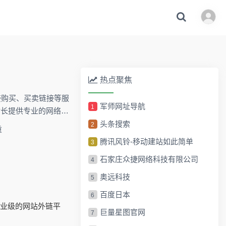
热点聚焦
链接购买、买卖链接等服
军师网址导航
1
站长提供专业的网络推
头条搜索
2
腾讯风铃-移动建站如此简单
3
石家庄众捷网络科技有限公司
4
奥远科技
5
百度日本
6
专业级的网站外链平
巨量星图官网
7