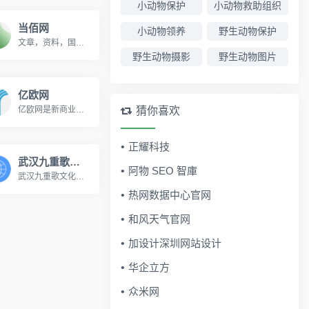
小动物保护
小动物救助组织
当佰网
小动物领养
野生动物保护
文章，资料，国学，电脑软件，手机应用，网站源码
野生动物摄影
野生动物图片
亿欧网
亿欧网是新商业的倡导者和推动者，以驱动创业创新和促进线上线下互动融合为目标。亿欧网提供新闻报道、案例分析、投融资服务、线上线下需求对接，助力中国消费升级和产业变革。
猜你喜欢
正耀科技
武汉九重歌文化传媒有限公司
阿物 SEO 智庫
武汉九重歌文化传媒有限公司创始于2003年09月，十余年的文化积累，十余年的历史沉淀，十余年的跨越式发展。2013年04月，公司从武大珞珈山搬迁到光谷总部国际。九重歌文化传媒结合市场需求，统筹规划资源整合，旗下设立九重歌翻译、九重歌网络及九重歌传媒三大现代商务平台。公司以经济文化交流发展为导向，全方位为国内外高端客户专业打造和提升品牌服务。www.jcoad.cn
热网数据中心官网
和风天气官网
加设计深圳网站设计
华企立方
众米网