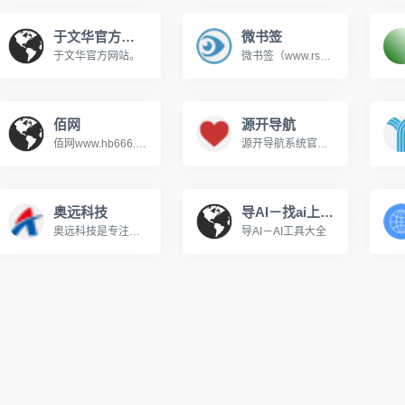
于文华官方网站
微书签
于文华官方网站。
微书签（www.rsswx.com）-微信号!分享有价值的微信资讯，微信文章。微信订阅号,服务号运营人员互助的平台!
佰网
源开导航
佰网www.hb666.net我们一直倾力于做最好的服务器租用,服务器托管,美国服务器、海外服务器、VPS主机，域名注册，虚拟主机运营商,我公司以科技为先、服务为本、信誉为根!拥有全国优质带宽资源、自建双线机房、稳定的国际线路。
源开导航系统官方演示站，源开导航网为您提供网站分类目录索引及网址大全库的建立，旨在为用户提供高效便捷的网址存储和查询服务，同时提供最全的优秀名站导航。
奥远科技
导AI－找ai上导AI
奥远科技是专注于信息化建设与互联网产品开发的高新科技企业,主要服务于百强企业、上市公司、大型集团网站建设。承接大型电商网站、复杂功能型网站、APP、微信、小程序开发。为客户提供一站式网络营销解决方案。全国统一客服热线：4000-880-989
导AI－AI工具大全