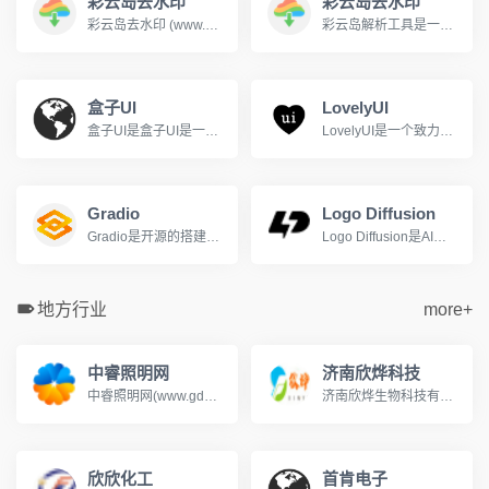
彩云岛去水印
彩云岛去水印
彩云岛去水印 (www.caiyundao123.com) 是一个免费的视频解析网站，支持下载解析抖音，快手，b站(哔哩哔哩)，油管(YouTube)等上百个平台的视频，并自动去除视频水印。
彩云岛解析工具是一款功能强大的视频解析工具，支持全网主流视频网站的无水印视频下载，哔哩哔哩、抖音、快手、小红书、YouTube等平台。用户只需复制视频链接并粘贴到彩云岛解析工具的输入框中，即可一键解析并下载高清无水印的视频资源。
盒子UI
LovelyUI
盒子UI是盒子UI是一个专注于用户体验设计的平台.
LovelyUI是一个致力于智能手机界面设计作品展示的博客网站
Gradio
Logo Diffusion
Gradio是开源的搭建机器学习模型UI界面的Python库
Logo Diffusion是AI驱动的Logo和标志生成工具
地方行业
more+
中睿照明网
济南欣烨科技
中睿照明网(www.gdzrlj.com)提供全方位的照明产业资讯、照明品牌、照明方案、照明技术等信息, 助您实时了解最新照明行业的动态,把握市场信息。
济南欣烨生物科技有限公司是一家集科研，销售N-甲基吡咯烷酮,六水三氯化铁,对苯醌,对苯二酚,2-氟-3-硝基苯甲酸,三苯基膦,氧化苯乙烯,苯乙酮,间苯二甲醚,2-氰基吡嗪,二甲基硫醚,异戊烯醛,异戊烯醇,环戊酮,丙二腈,偶氮二异丁腈,叔丁醇医药中间体,酚醛树脂，氧化苯乙烯,苯乙酮,间苯二甲醚,2-氰基吡嗪,二甲基硫醚,异戊烯醛,异戊烯醇,环戊酮,丙二腈,偶氮二异丁腈,叔丁醇医药中间体,酚醛树脂.
欣欣化工
首肯电子