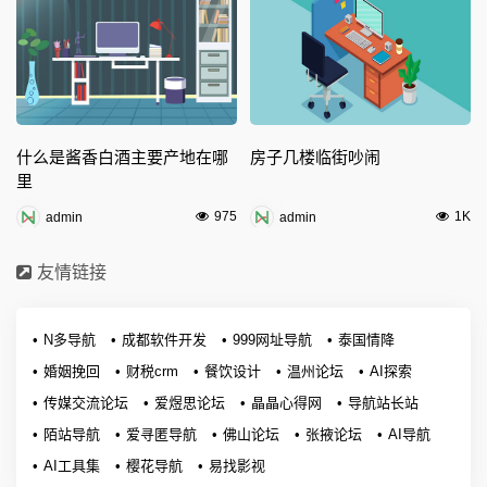
什么是酱香白酒主要产地在哪
房子几楼临街吵闹
里
975
1K
admin
admin
友情链接
N多导航
成都软件开发
999网址导航
泰国情降
婚姻挽回
财税crm
餐饮设计
温州论坛
AI探索
传媒交流论坛
爱煜思论坛
晶晶心得网
导航站长站
陌站导航
爱寻匿导航
佛山论坛
张掖论坛
AI导航
AI工具集
樱花导航
易找影视