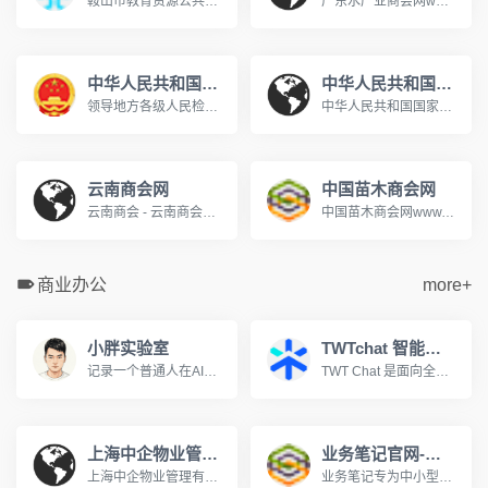
鞍山市教育资源公共服务平台www.aseduzy.com鞍山市教育资源公共服务平台是专门服务于鞍山市教育资源公共服务平台教育信息化的网站,网站向教师、学生、家长提供个人空间服务。主要提供集体备课、评课议课,课题研究,在线训练、在线题库,在线作业等教研、教学应用,在教育信息化服务行业中处于领先地位。
广东水产业商会网www.gdapbf.com
中华人民共和国最高人民检察院
中华人民共和国国家人口和计划生育委员会
领导地方各级人民检察院和专门人民检察院依法履行法律监督职能。
中华人民共和国国家人口和计划生育委员会是中华人民共和国国务院组成部门。2003年3月，经第十届全国人大第一次会议决定，在国务院行政管理体制和机构改革中，将原国家计划生育委员会更名为国家人口和计划生育委员会。国家人口计生委承担着执行国家的人口和计划生育政策。
云南商会网
中国苗木商会网
云南商会 - 云南商会网 - 云南商会联盟 - 昆明商会 - 昆明商会网 ...设为主页丨加入收藏丨关于我们丨联系我们欢迎来到云南商会网! 指导单位: 支持单位: 云南省招商合作局云南政协报社昆明市工商业联合会(总商会) 云南省浙江商会...www.ynshw168.com
中国苗木商会网www.sococ.com.cn
商业办公
more+
小胖实验室
TWTchat 智能客服
记录一个普通人在AI时代的学习与成长，分享工具使用心得、方法探索与效率实验，在不断实践中寻找属于自己的生产力路径。
TWT Chat 是面向全球化团队的全场景智能客服与协作平台，支持在线聊天、工单、远程协助、音视频通话与 AI 能力，打通客户服务与内部协作流程，提升团队沟通与服务效率，立即注册，免费体验！
上海中企物业管理有限公司
业务笔记官网-移动CRM销售管理领航者
上海中企物业管理有限公司成立于1995年,是建设部评定的沪上首批一级资质物业管理企业。为您提供全方位物业服务:物业管理、租售代理、后勤服务外包、餐饮配套、职工...www.zqwy.com.cn
业务笔记专为中小型团队量身打造移动CRM客户关系管理和销售管理软件,帮助企业高效管理外勤业务人员，真正实现移动办公。移动CRM互联时代的领航者!400-810-5567。www.hiyewu.com