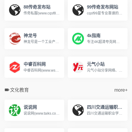
88传奇发布站
99传奇发布网站
传奇私服(www.cqsf88.cc)，提供最新传奇私服发布网资讯，可以第一时间体验新开传奇SF、查找传奇SF发布网新区信息，包括1.76、复古、热血、变态、网通、三职业等多种热门玩法，还提供最新开区时间、版本细节、爆率介绍，支持筛选高爆服、散人好混服等其它，每天定时更新传奇游戏开服表，是玩家首选的搜服平台!
cqsf99是专业靠谱的传奇私服发布网，专注收录全网优质新开传奇私服与各类传奇SF版本，涵盖复古、火龙、冰雪、微变等热门玩法，实时更新新开大区开服信息，精准筛选稳定长久的优质服务器，为传奇玩家提供便捷的找服渠道，是老玩家寻觅传奇私服的首选平台。
神龙号
4k指南
神龙号是一个工业产品分类信息网络服务平台。整合工业产品（设备、材料、原料、材料、机械、五金、仪器仪表、配件、方案、服务、二手、出租等）分类产品信息，让用户快速精准检索到需求产品信息。同时设有产品排行榜单、产品品牌、品牌排行、行业专区、产品品类专区等栏目，帮助中小企业、厂商通过网络营销的方式宣传企业产品或服务，获得更多商机。
专注4K超清夸克网盘分享
中睿百科网
元气小站
中睿百科网(www.ws46.com)分享百科小知识，这里汇聚了知识问答、生活常识，帮助用户解决生活中的常见问题。
元气小站分享网络、摄影写真图片、萌妹cosplay图片、AI原创漫画作品展示、文章故事等。
文化教育
more+
说说网
四川交通运输职业学校
说说网(www.taiks.com)提供各种人生感悟的说说美文句子。有说说短句、说说美文、说说故事、说说作文及说说诗歌等,带给您最深的感动。
四川交通运输职业学校是经四川省教育厅批准的国家公办普通全日制中等职业学校，始建于1958年，隶属于四川省交通运输厅。学校是国家中等职业教育改革发展示范校、交通运输部规范化学校、中国交通职业教育委员会副理事长单位、交通行业指导委员会汽车专委会副主任单位、成都市汽车职教集团和物流职教集团副理事长单位。www.028cdzsw.cn