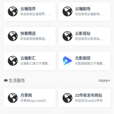
云端视界
云端剧场
欢迎来到云端视界，您的私人免费在线影院。我们提供海量高清电影、电视剧、综艺、动漫及短剧资源，全部支持免费在线观看。在云端视界，享受无广告、高清流畅的极致观影体验，每日同步更新，是您网络追剧的不二之选。
欢迎来到云端剧场，您的私人免费在线影院。我们提供海量高清电影、电视剧、综艺、动漫及短剧资源，全部支持免费在线观看。在云端剧场，享受无广告、高清流畅的极致观影体验，每日同步更新，是您网络追剧的不二之选。
快看精选
云影视站
欢迎来到快看精选，您的私人免费在线影院。我们提供海量高清电影、电视剧、综艺、动漫及短剧资源，全部支持免费在线观看。在快看精选，享受无广告、高清流畅的极致观影体验，每日同步更新，是您网络追剧的不二之选。
欢迎来到云影视站，您的私人免费在线影院。我们提供海量高清电影、电视剧、综艺、动漫及短剧资源，全部支持免费在线观看。在云影视站，享受无广告、高清流畅的极致观影体验，每日同步更新，是您网络追剧的不二之选。
云端影汇
光影剧团
云端影汇致力于搜集全网最新、最热的电影与电视剧资源，为广大影迷提供完全免费、无广告的在线观看服务。我们及时收录高清大片，让您轻松畅享极致的观影体验。
光影剧团致力于搜集全网最新、最热的电影与电视剧资源，为广大影迷提供完全免费、无广告的在线观看服务。我们及时收录高清大片，让您轻松畅享极致的观影体验。
生活服务
more+
月季网
22传奇发布网站
月季网(sjyj.com)分享世界品种和养护知识，提供树状月季、大花丰花、藤本造型和欧月盆栽的批发交易和行情价格。中国月季之乡，南阳基地专业供应月季花苗，致力于让园林多点美景，咨询电话13525165668
欢迎关注cqsf22传奇私服网站，我们专注于提供最新、最全的传奇sf新开服信息与资讯，每日实时更新涵盖冰雪、热血、复古、超微变、单多职业、1.76、1.80/1.85、1.90/1.95等各类传奇发布网版本，帮助玩家快速发现心仪的火爆新服，无论是寻找独家版本还是人气大区，这里是您的一站式选择。