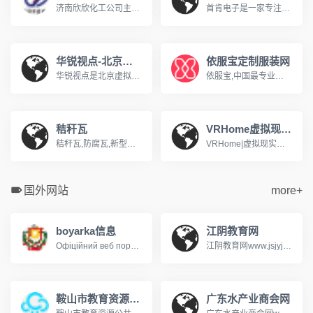
济南欣欣化工公司主导产品有：生物制药系列，医药中间体，化学溶剂系列，阻燃剂系列，化学试剂系列，颜料燃料系列，橡胶塑料系列，酚醛树脂等系列产品。济南欣烨化工有限公司是一家集科研，销售防黄剂，丁酰肼原药，防黄剂HN-130，防黄剂HN-150，防黄剂,丁酰肼原药,异戊烯醇321,对苯二酚,异戊醇,异戊烯醛,异丙叉丙酮，异丙醚，异己二醇，二甲硫基甲苯二胺，二乙基甲苯二胺.
首肯电子是一家专注品牌风机一站式采购的供应商，销售近万种风机商品，近4000平方仓储，提供快速响应专业而可靠的风机供应链解决方案系德国ebmpapst依必安派特代理&nbsp;经销囊括SUNON建准 ,ADDA协禧,SANYO山洋, NMB美蓓亚, BI-SONIC百瑞,SOKFAN......经营范围：包括直流风机，交流风机，EC风机，轴流风机, 离心风机，横流风机，鼓风机，空调风机，AHU风机等工业风机风扇产品应用于：通风、空调设备、制冷、制热，供暖、电气自动化、变频器、机箱机柜 、电子设备
华锐视点-北京虚拟现实内容提供商
依服宝定制服装网
华锐视点是北京虚拟现实内容提供商！主营业务是为政府单位和民营企业提供专业的虚拟现实解决方案，包括：智慧城市综合解决方案、商业地产虚拟仿真系统、展览展示、城市规划、数字沙盘、城市应用、三维动画、工业流程模拟、Ipad售楼系统、景区三维展示、工业控制、网络三维展馆、三维培训课件、水利电力GIS系统等 。www.vrnew.com
依服宝,中国最专业的服装定制网站,公司专注于企业团体服装定制、服装定做,服装定制厂家依服宝,能够提供服装定做一站式服务,依服宝服装定制咨询热线400-180-6688!www.efubao.com
秸秆瓦
VRHome虚拟现实家装网
秸秆瓦,防腐瓦,新型屋面瓦生产厂家,电话:13965951661,传树建材,10年新型屋面瓦研发,生产经验,秸秆瓦,防腐瓦是传统屋面瓦升级换代的新型屋面瓦.公司热线：400-887-1528
VRHome|虚拟现实家装,是一款国内超真实的虚拟现实家装平台,为用户免费提供超真实360度沉浸式虚拟家装方案体验。vrjiazhuang.com
国外网站
more+
boyarka信息
江阴教育网
Офіційний веб портал Боярської міської ради
江阴教育网www.jsjyjy.net江阴市招生考试信息查询系统http://221.228.70.49:8050/user/index.jsp
鞍山市教育资源公共服务平台
广东水产业商会网