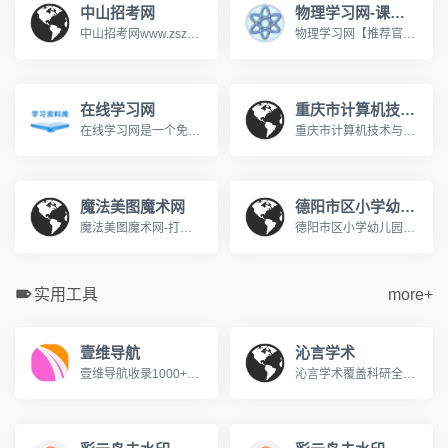
中山招考网
物理学习网-课堂屋
中山招考网www.zszk.com咨询电话： 高考：89989283 成考：89989283 中考：89989285 研考：89989285 自考：89989286 社考：89989286 办公时间：周一至周五 上午：8：30-12：00 下午：14：30-17：30
物理学习网【推荐官网】,著名初中高中物理在线教育网,课堂屋运营。【八年级物理】【九年级物理】上册下册【高一物理】必修一必修二在线教育网站。国内最大的中学物理教学网站。http://www.ketangwu.com/
在线学习网
重庆市计算机技术与软件专业技术资格（水平）考试报名网
在线学习网是一个免费的在线学习网站，旨在为广大的学习爱好者提供一个学习交流的平台，在这里你可以学习各种知识，包括学习方法、英语学习、脑力提升、记忆力训练、时间管理等等，让我们一起学习分享成长！www.xuexi.la
重庆市计算机技术与软件专业技术资格（水平）考试报名网www.cqitrk.gov.cn计算机技术与软件专业技术资格（水平）考试（以下简称计算机软件考试）是原中国计算机软件专业技术资格和水平考试（简称软件考试）的完善与发展。这是由国家人力资源和社会保障部、工业和信息化部领导下的国家级考试，其目的是，科学、公正地对全国计算机与软件专业技术人员进行职业资格、专业技术资格认定和专业技术水平测试。
魔法美图魔术网
德阳市区小学幼儿园入学服务平台
魔法美图魔术网-打造中国最好的魔术学习平台www.365magic.com欢迎光临魔法美图魔术网,这里有我们精心为您准备的魔术资讯、魔术表演欣赏、魔术教学及各类优质魔术道具。
德阳市区小学幼儿园入学服务平台http://www.jyedu.ren/nurseryPc/index.html
实用工具
more+
壹维导航
沁言学术
壹维导航收录1000+优质设计工具、开发资源、在线工具，为设计师、开发者、站长提供便捷的网址导航服务。包含设计素材、编程开发、办公软件等分类。
沁言学术覆盖科研全流程服务:智能文献检索、结构化阅读、卡片笔记、格式引用与AI写作构思,助力内容产出效率提升10倍。