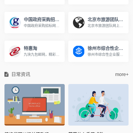
中国政府采购招标网
北京市旅游团队网上预约系统
中国政府采购招标网是在有关国家部门和权威专家的指导下，国内专门从事招标和采购的网络体系，网站发布国家发改委、财政部、商务部、建设部、交通部等部委,中国政府采购招标网是中国采购招标领域的最佳资讯和交易网站.www.chinabidding.org.cn
北京市旅游团队网上预约系统http://zxyy.bjta.gov.cn/进行天安门广场/秦皇岛/北戴河/南戴河的团队预约在《北京市旅游团队电子行程单系统》中进行。 通过快速通道进入天安门广场/秦皇岛地区的旅游团队必须提前进行网上预约。技术支持电话010-65696938 在线服务QQ群：141161814或345346333。
特惠淘
徐州市综合性企业服务平台
九块九包邮网，精彩选购，天天特价，QQ空间用户最喜爱的购物分享网站www.hemei001.com
徐州市综合性企业服务云平台充分利用“互联网+政务服务”技术体系优势，以企业需求为向导，通过门户网站、APP、微信公众号及线下等渠道，市、县两级联动，线上与线下信息融合，涉企职能部门联动，整合社会各方服务资源，一个平台集成政策服务，一站式兜底解决企业诉求，一套机制全过程监督评估政策服务，实现企业投诉有门，政策申请有方，寻找专业服务有效，政策评估有支撑，形成从受理企业反映投诉到问题交办督办，再到办理结果通报反馈的“工作闭环”，确保“件件有着落、事事有回音”；持续提升企业政策获得感和满意度。
日常资讯
more+