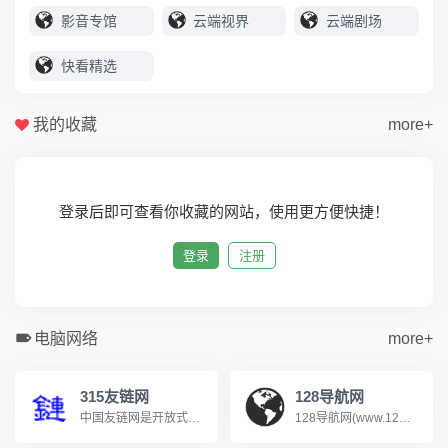
影音专馆
云端视界
云端剧场
快看精选
我的收藏
more+
登录后即可查看你收藏的网站，使用更方便快捷！
登录
注册
电脑网络
more+
315友链网
128导航网
中国友链网是开放式网站分类目录，收录国内外、各行业优秀网站，旨在为用户提供网站分类目录检索、优秀网站参考、网站推广服务，在中国友链网推广您的网站，提供网站收录服务，网站推广，友情链接分享
128导航网(www.128dh.cn)分类目录，免费收录各行业优秀站点，为广大网友提供参考，致力成为站长推广网站的首选，用户自主提交，再由我们编辑、审核，形成网站索引，通过网站目录进行分类检索和关键词检索，魔司收录网努力打造互动新颖的高权重网站收录平台。