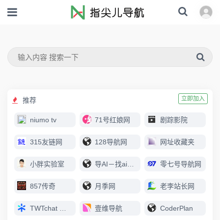
立即加入
推荐
niumo tv
71号红娘网
剧踪影院
315友链网
128导航网
网址收藏夹
小胖实验室
导AI－找ai上导AI
零七号导航网
857传奇
月季网
老李站长网
TWTchat 智能客服
壹维导航
CoderPlan