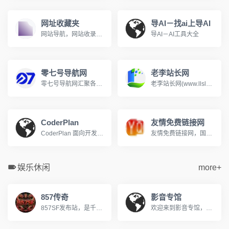
网址收藏夹
导AI－找ai上导AI
网站导航，网站收录，网站分类，网址分类，网址之家，上网导航
导AI－AI工具大全
零七号导航网
老李站长网
零七号导航网汇聚各类实用网站、开发工具、素材资源，面向普通网民与站长，提供网址分类导航、免费收录通道，一键直达优质站点，上网从零七号导航开始
老李站长网(www.llslw.cn)分类目录，免费收录各行业优秀站点，致力成为站长推广网站的首选，用户自主提交，再由我们编辑、审核，形成网站索引。
CoderPlan
友情免费链接网
CoderPlan 面向开发者提供 Claude Code/Codex 中转、Gemini CLI 中转站和第三方 API 接入，按真实调用扣费，API 使用额度、tokens、缓存复用和费用明细都能核对。
友情免费链接网，国内访问量很高的友情链接网。免费发布友情链接收录信息的开放平台。
娱乐休闲
more+
857传奇
影音专馆
857SF发布站，是千万传奇老玩家公认的优质私服导航平台。每日全网严选，实时更新数十组优质新开传奇私服，从1.76复古怀旧到微变、轻变、中变、超变，从金币版到合击版，全版本覆盖，满足不同玩家的偏好，每日第一手传奇资讯，助您快人一步抢占新服资源，重燃热血兄弟情！
欢迎来到影音专馆，您的私人免费在线影院。我们提供海量高清电影、电视剧、综艺、动漫及短剧资源，全部支持免费在线观看。在影音专馆，享受无广告、高清流畅的极致观影体验，每日同步更新，是您网络追剧的不二之选。