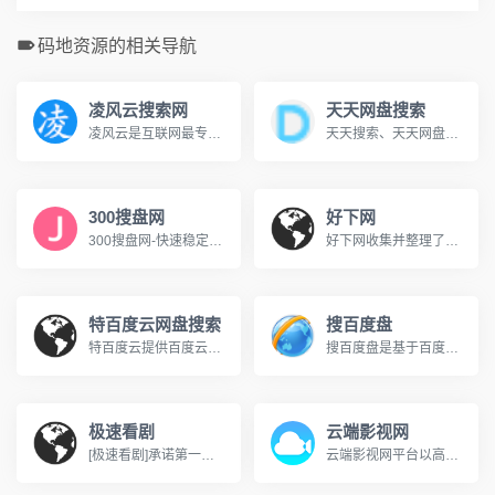
码地资源的相关导航
凌风云搜索网
天天网盘搜索
凌风云是互联网最专业的百度网盘和新浪微盘搜索引擎，是目前最大的百度云网盘和新浪微盘资源搜索中心.www.lingfengyun.com凌风云搜索是互联网最专业的百度网盘和新浪微盘搜索引擎 - 凌风云
天天搜索、天天网盘搜索-国内优秀网盘资源搜索引擎,百度网盘搜索,百度云搜索,支持百度网盘搜索,360云盘资源搜索,迅雷快传搜索,城通网盘搜索,华为DBank网盘搜索,115网盘搜索,千脑网盘搜索,乐视云盘搜索等网盘,提供快速查找电影,视频,文档,游戏等资源网盘下载服务daysou.com
300搜盘网
好下网
300搜盘网-快速稳定的网盘资源搜索引擎,支持百度网盘搜索,乐视网盘,华为网盘，115网盘,城通网盘,新浪微盘，提供快速查找电影、电视剧，BT种子，视频、软件、游戏等资源网盘下载www.300pan.com
好下网收集并整理了百度云里的网盘资源，可以做为百度网盘的搜索引擎入口使用，是网盘搜索速度最快搜索引擎！www.okxia.com
特百度云网盘搜索
搜百度盘
特百度云提供百度云旗下的百度网盘搜索下载百度网盘的资源，本站也支持百度网盘登陆，百度网盘是目前最受欢迎的T级超大免费网盘，注册用户过亿.www.tebaidu.com
搜百度盘是基于百度云搜索，最大的百度云网盘资源搜索中心，千万级数据量，让您一网打尽所有的百度网盘资源.www.sobaidupan.com
极速看剧
云端影视网
[极速看剧]承诺第一时间更新全网最全、最热门的电影电视剧，所有资源均可免费观看。我们专注于实时同步院线大片抢先看、VIP剧集同步更新及无广告高清资源，为您提供流畅稳定的极致追剧体验。
云端影视网平台以高清影视资源为核心优势，提供快速加载、无复杂操作的体验。内容每日更新，适合对更新频率与稳定度有需求的观影用户。