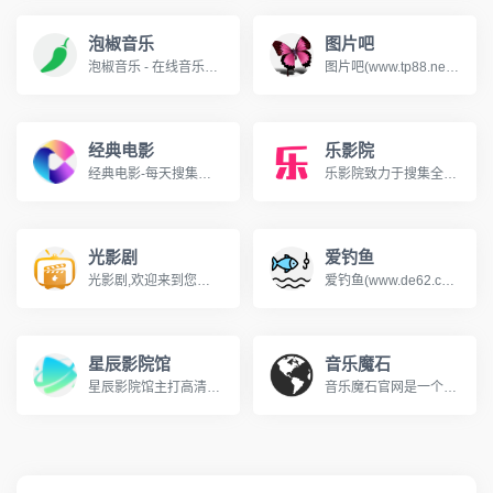
泡椒音乐
图片吧
泡椒音乐 - 在线音乐搜索，可以在线免费下载全网MP3付费歌曲、流行音乐、经典老歌等。曲库完整，更新迅速，试听流畅，支持高品质|无损音质。
图片吧(www.tp88.net)打造最有特色的图片素材下载平台。分享头像图片、手机图片、创意图片、动漫图片、风景图片、动物图片、植物图片等实用的图片素材。
经典电影
乐影院
经典电影-每天搜集互联网经典电影和电视剧，为广大用户免费提供无广告在线观看电影和电视剧服务，及时收录最新、最热、最全的电影大片,高清视频免费看。
乐影院致力于搜集全网最新、最热的电影与电视剧资源，为广大影迷提供完全免费、无广告的在线观看服务。我们及时收录高清大片，让您轻松畅享极致的观影体验。
光影剧
爱钓鱼
光影剧,欢迎来到您的私人免费在线影院。我们提供海量高清电影、电视剧、综艺、动漫及短剧资源，全部支持免费在线观看。享受无广告、高清流畅的极致观影体验，每日同步更新，是您网络追剧的不二之选。
爱钓鱼(www.de62.com)是一个分享钓鱼、养鱼的渔乐网站，内容包括钓鱼常识、养鱼知识、钓鱼技巧、养鱼技巧、钓鱼饵料、钓具选择等知识。
星辰影院馆
音乐魔石
星辰影院馆主打高清流畅播放，界面简洁，容易找到想看的影片。拥有完整的影视分类，包括动作片、爱情片、欧美剧、日韩剧、国剧等，适合各类影视爱好者。
音乐魔石官网是一个免费提供全网无损音乐及mp3歌曲免费下载网站,为广大音乐爱好者提供音乐交流及资源分享平台，无任何广告，无需登录。