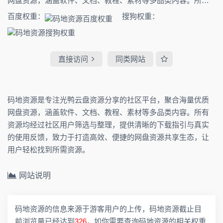
网盘资源，涵盖软件、文档、教程、素材等多品类内容。所有
资源均经过社区用户筛选与整理，提供清晰的下载指引与真实
百度权重：
搜狗权重：
的使用反馈，致力于打造高效、便捷的网盘资源共享生态，让
用户轻松找到所需资源。
直接访问
同类网站
码地资源是专注光鸭云盘资源分享的社区平台，聚合海量优质
网盘资源，涵盖软件、文档、教程、素材等多品类内容。所有
资源均经过社区用户筛选与整理，提供清晰的下载指引与真实
的使用反馈，致力于打造高效、便捷的网盘资源共享生态，让
用户轻松找到所需资源。
网站说明
码地资源的信息来源于游客用户的上传，码地资源截止目
前浏览量已经达到
326
，如你需要查询码地资源的相关权重