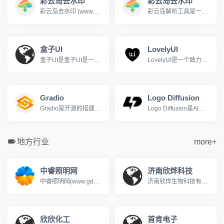
彩云岛去水印
彩云岛去水印
彩云岛去水印 (www.caiyundao123.com) 是一个免费的视频解析网站，支持下载解析抖音，快手，b站(哔哩哔哩)，油管(YouTube)等上百个平台的视频，并自动去除视频水印。
彩云岛解析工具是一款功能强大的视频解析工具，支持全网主流视频网站的无水印视频下载，哔哩哔哩、抖音、快手、小红书、YouTube等平台。用户只需复制视频链接并粘贴到彩云岛解析工具的输入框中，即可一键解析并下载高清无水印的视频资源。
盒子UI
LovelyUI
盒子UI是盒子UI是一个专注于用户体验设计的平台.
LovelyUI是一个致力于智能手机界面设计作品展示的博客网站
Gradio
Logo Diffusion
Gradio是开源的搭建机器学习模型UI界面的Python库
Logo Diffusion是AI驱动的Logo和标志生成工具
地方行业
more+
中睿照明网
济南欣烨科技
中睿照明网(www.gdzrlj.com)提供全方位的照明产业资讯、照明品牌、照明方案、照明技术等信息, 助您实时了解最新照明行业的动态,把握市场信息。
济南欣烨生物科技有限公司是一家集科研，销售N-甲基吡咯烷酮,六水三氯化铁,对苯醌,对苯二酚,2-氟-3-硝基苯甲酸,三苯基膦,氧化苯乙烯,苯乙酮,间苯二甲醚,2-氰基吡嗪,二甲基硫醚,异戊烯醛,异戊烯醇,环戊酮,丙二腈,偶氮二异丁腈,叔丁醇医药中间体,酚醛树脂，氧化苯乙烯,苯乙酮,间苯二甲醚,2-氰基吡嗪,二甲基硫醚,异戊烯醛,异戊烯醇,环戊酮,丙二腈,偶氮二异丁腈,叔丁醇医药中间体,酚醛树脂.
欣欣化工
首肯电子