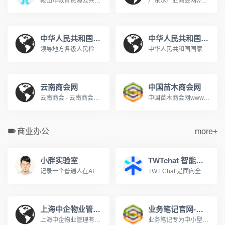
鞍山市教育资源公共服务平台www.aseduzy.com鞍山市教育资源公共服务平台是专门服务于鞍山市教育资源公共服务平台教育信息化的网站,网站向教师、学生、家长提供个人空间服务。主要提供集体备课、评课议课,课题研究,在线训练、在线题库,在线作业等教研、教学应用,在教育信息化服务行业中处于领先地位。
广东水产业商会网www.gdapbf.com
中华人民共和国最高人民检察院
中华人民共和国国家人口和计划生育委员会
领导地方各级人民检察院和专门人民检察院依法履行法律监督职能。
中华人民共和国国家人口和计划生育委员会是中华人民共和国国务院组成部门。2003年3月，经第十届全国人大第一次会议决定，在国务院行政管理体制和机构改革中，将原国家计划生育委员会更名为国家人口和计划生育委员会。国家人口计生委承担着执行国家的人口和计划生育政策。
云南商会网
中国苗木商会网
云南商会 - 云南商会网 - 云南商会联盟 - 昆明商会 - 昆明商会网 ...设为主页丨加入收藏丨关于我们丨联系我们欢迎来到云南商会网! 指导单位: 支持单位: 云南省招商合作局云南政协报社昆明市工商业联合会(总商会) 云南省浙江商会...www.ynshw168.com
中国苗木商会网www.sococ.com.cn
商业办公
more+
小胖实验室
TWTchat 智能客服
记录一个普通人在AI时代的学习与成长，分享工具使用心得、方法探索与效率实验，在不断实践中寻找属于自己的生产力路径。
TWT Chat 是面向全球化团队的全场景智能客服与协作平台，支持在线聊天、工单、远程协助、音视频通话与 AI 能力，打通客户服务与内部协作流程，提升团队沟通与服务效率，立即注册，免费体验！
上海中企物业管理有限公司
业务笔记官网-移动CRM销售管理领航者
上海中企物业管理有限公司成立于1995年,是建设部评定的沪上首批一级资质物业管理企业。为您提供全方位物业服务:物业管理、租售代理、后勤服务外包、餐饮配套、职工...www.zqwy.com.cn
业务笔记专为中小型团队量身打造移动CRM客户关系管理和销售管理软件,帮助企业高效管理外勤业务人员，真正实现移动办公。移动CRM互联时代的领航者!400-810-5567。www.hiyewu.com