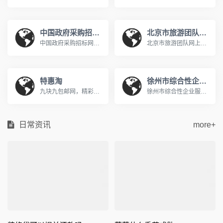
中国政府采购招标网
北京市旅游团队网上预约系统
中国政府采购招标网是在有关国家部门和权威专家的指导下，国内专门从事招标和采购的网络体系，网站发布国家发改委、财政部、商务部、建设部、交通部等部委,中国政府采购招标网是中国采购招标领域的最佳资讯和交易网站.www.chinabidding.org.cn
北京市旅游团队网上预约系统http://zxyy.bjta.gov.cn/进行天安门广场/秦皇岛/北戴河/南戴河的团队预约在《北京市旅游团队电子行程单系统》中进行。 通过快速通道进入天安门广场/秦皇岛地区的旅游团队必须提前进行网上预约。技术支持电话010-65696938 在线服务QQ群：141161814或345346333。
特惠淘
徐州市综合性企业服务平台
九块九包邮网，精彩选购，天天特价，QQ空间用户最喜爱的购物分享网站www.hemei001.com
徐州市综合性企业服务云平台充分利用“互联网+政务服务”技术体系优势，以企业需求为向导，通过门户网站、APP、微信公众号及线下等渠道，市、县两级联动，线上与线下信息融合，涉企职能部门联动，整合社会各方服务资源，一个平台集成政策服务，一站式兜底解决企业诉求，一套机制全过程监督评估政策服务，实现企业投诉有门，政策申请有方，寻找专业服务有效，政策评估有支撑，形成从受理企业反映投诉到问题交办督办，再到办理结果通报反馈的“工作闭环”，确保“件件有着落、事事有回音”；持续提升企业政策获得感和满意度。
日常资讯
more+