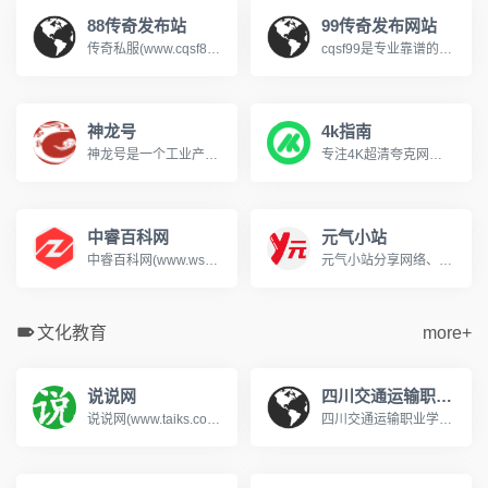
88传奇发布站
99传奇发布网站
传奇私服(www.cqsf88.cc)，提供最新传奇私服发布网资讯，可以第一时间体验新开传奇SF、查找传奇SF发布网新区信息，包括1.76、复古、热血、变态、网通、三职业等多种热门玩法，还提供最新开区时间、版本细节、爆率介绍，支持筛选高爆服、散人好混服等其它，每天定时更新传奇游戏开服表，是玩家首选的搜服平台!
cqsf99是专业靠谱的传奇私服发布网，专注收录全网优质新开传奇私服与各类传奇SF版本，涵盖复古、火龙、冰雪、微变等热门玩法，实时更新新开大区开服信息，精准筛选稳定长久的优质服务器，为传奇玩家提供便捷的找服渠道，是老玩家寻觅传奇私服的首选平台。
神龙号
4k指南
神龙号是一个工业产品分类信息网络服务平台。整合工业产品（设备、材料、原料、材料、机械、五金、仪器仪表、配件、方案、服务、二手、出租等）分类产品信息，让用户快速精准检索到需求产品信息。同时设有产品排行榜单、产品品牌、品牌排行、行业专区、产品品类专区等栏目，帮助中小企业、厂商通过网络营销的方式宣传企业产品或服务，获得更多商机。
专注4K超清夸克网盘分享
中睿百科网
元气小站
中睿百科网(www.ws46.com)分享百科小知识，这里汇聚了知识问答、生活常识，帮助用户解决生活中的常见问题。
元气小站分享网络、摄影写真图片、萌妹cosplay图片、AI原创漫画作品展示、文章故事等。
文化教育
more+
说说网
四川交通运输职业学校
说说网(www.taiks.com)提供各种人生感悟的说说美文句子。有说说短句、说说美文、说说故事、说说作文及说说诗歌等,带给您最深的感动。
四川交通运输职业学校是经四川省教育厅批准的国家公办普通全日制中等职业学校，始建于1958年，隶属于四川省交通运输厅。学校是国家中等职业教育改革发展示范校、交通运输部规范化学校、中国交通职业教育委员会副理事长单位、交通行业指导委员会汽车专委会副主任单位、成都市汽车职教集团和物流职教集团副理事长单位。www.028cdzsw.cn