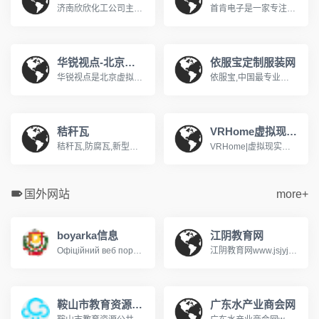
济南欣欣化工公司主导产品有：生物制药系列，医药中间体，化学溶剂系列，阻燃剂系列，化学试剂系列，颜料燃料系列，橡胶塑料系列，酚醛树脂等系列产品。济南欣烨化工有限公司是一家集科研，销售防黄剂，丁酰肼原药，防黄剂HN-130，防黄剂HN-150，防黄剂,丁酰肼原药,异戊烯醇321,对苯二酚,异戊醇,异戊烯醛,异丙叉丙酮，异丙醚，异己二醇，二甲硫基甲苯二胺，二乙基甲苯二胺.
首肯电子是一家专注品牌风机一站式采购的供应商，销售近万种风机商品，近4000平方仓储，提供快速响应专业而可靠的风机供应链解决方案系德国ebmpapst依必安派特代理&nbsp;经销囊括SUNON建准 ,ADDA协禧,SANYO山洋, NMB美蓓亚, BI-SONIC百瑞,SOKFAN......经营范围：包括直流风机，交流风机，EC风机，轴流风机, 离心风机，横流风机，鼓风机，空调风机，AHU风机等工业风机风扇产品应用于：通风、空调设备、制冷、制热，供暖、电气自动化、变频器、机箱机柜 、电子设备
华锐视点-北京虚拟现实内容提供商
依服宝定制服装网
华锐视点是北京虚拟现实内容提供商！主营业务是为政府单位和民营企业提供专业的虚拟现实解决方案，包括：智慧城市综合解决方案、商业地产虚拟仿真系统、展览展示、城市规划、数字沙盘、城市应用、三维动画、工业流程模拟、Ipad售楼系统、景区三维展示、工业控制、网络三维展馆、三维培训课件、水利电力GIS系统等 。www.vrnew.com
依服宝,中国最专业的服装定制网站,公司专注于企业团体服装定制、服装定做,服装定制厂家依服宝,能够提供服装定做一站式服务,依服宝服装定制咨询热线400-180-6688!www.efubao.com
秸秆瓦
VRHome虚拟现实家装网
秸秆瓦,防腐瓦,新型屋面瓦生产厂家,电话:13965951661,传树建材,10年新型屋面瓦研发,生产经验,秸秆瓦,防腐瓦是传统屋面瓦升级换代的新型屋面瓦.公司热线：400-887-1528
VRHome|虚拟现实家装,是一款国内超真实的虚拟现实家装平台,为用户免费提供超真实360度沉浸式虚拟家装方案体验。vrjiazhuang.com
国外网站
more+
boyarka信息
江阴教育网
Офіційний веб портал Боярської міської ради
江阴教育网www.jsjyjy.net江阴市招生考试信息查询系统http://221.228.70.49:8050/user/index.jsp
鞍山市教育资源公共服务平台
广东水产业商会网