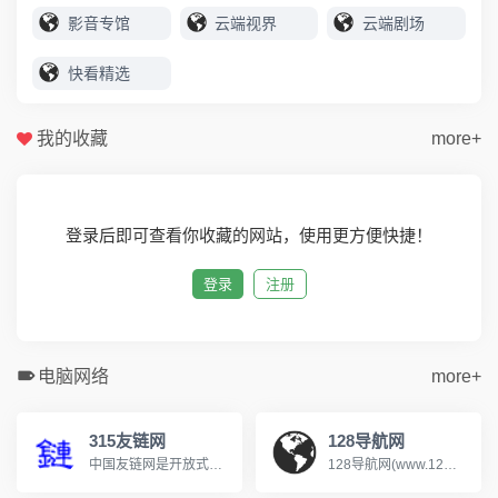
影音专馆
云端视界
云端剧场
快看精选
我的收藏
more+
登录后即可查看你收藏的网站，使用更方便快捷！
登录
注册
电脑网络
more+
315友链网
128导航网
中国友链网是开放式网站分类目录，收录国内外、各行业优秀网站，旨在为用户提供网站分类目录检索、优秀网站参考、网站推广服务，在中国友链网推广您的网站，提供网站收录服务，网站推广，友情链接分享
128导航网(www.128dh.cn)分类目录，免费收录各行业优秀站点，为广大网友提供参考，致力成为站长推广网站的首选，用户自主提交，再由我们编辑、审核，形成网站索引，通过网站目录进行分类检索和关键词检索，魔司收录网努力打造互动新颖的高权重网站收录平台。