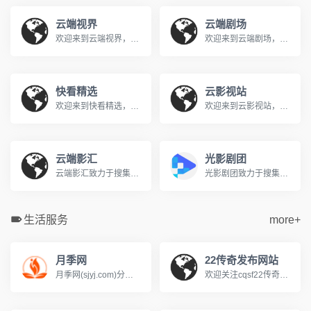
云端视界
云端剧场
欢迎来到云端视界，您的私人免费在线影院。我们提供海量高清电影、电视剧、综艺、动漫及短剧资源，全部支持免费在线观看。在云端视界，享受无广告、高清流畅的极致观影体验，每日同步更新，是您网络追剧的不二之选。
欢迎来到云端剧场，您的私人免费在线影院。我们提供海量高清电影、电视剧、综艺、动漫及短剧资源，全部支持免费在线观看。在云端剧场，享受无广告、高清流畅的极致观影体验，每日同步更新，是您网络追剧的不二之选。
快看精选
云影视站
欢迎来到快看精选，您的私人免费在线影院。我们提供海量高清电影、电视剧、综艺、动漫及短剧资源，全部支持免费在线观看。在快看精选，享受无广告、高清流畅的极致观影体验，每日同步更新，是您网络追剧的不二之选。
欢迎来到云影视站，您的私人免费在线影院。我们提供海量高清电影、电视剧、综艺、动漫及短剧资源，全部支持免费在线观看。在云影视站，享受无广告、高清流畅的极致观影体验，每日同步更新，是您网络追剧的不二之选。
云端影汇
光影剧团
云端影汇致力于搜集全网最新、最热的电影与电视剧资源，为广大影迷提供完全免费、无广告的在线观看服务。我们及时收录高清大片，让您轻松畅享极致的观影体验。
光影剧团致力于搜集全网最新、最热的电影与电视剧资源，为广大影迷提供完全免费、无广告的在线观看服务。我们及时收录高清大片，让您轻松畅享极致的观影体验。
生活服务
more+
月季网
22传奇发布网站
月季网(sjyj.com)分享世界品种和养护知识，提供树状月季、大花丰花、藤本造型和欧月盆栽的批发交易和行情价格。中国月季之乡，南阳基地专业供应月季花苗，致力于让园林多点美景，咨询电话13525165668
欢迎关注cqsf22传奇私服网站，我们专注于提供最新、最全的传奇sf新开服信息与资讯，每日实时更新涵盖冰雪、热血、复古、超微变、单多职业、1.76、1.80/1.85、1.90/1.95等各类传奇发布网版本，帮助玩家快速发现心仪的火爆新服，无论是寻找独家版本还是人气大区，这里是您的一站式选择。