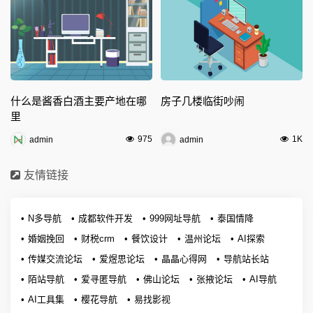
什么是酱香白酒主要产地在哪
房子几楼临街吵闹
里
975
1K
admin
admin
友情链接
N多导航
成都软件开发
999网址导航
泰国情降
婚姻挽回
财税crm
餐饮设计
温州论坛
AI探索
传媒交流论坛
爱煜思论坛
晶晶心得网
导航站长站
陌站导航
爱寻匿导航
佛山论坛
张掖论坛
AI导航
AI工具集
樱花导航
易找影视