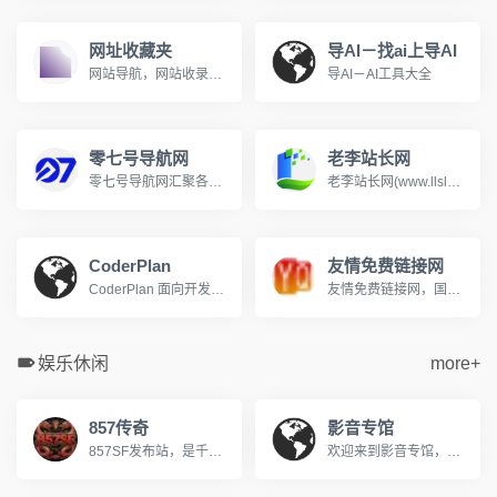
网址收藏夹
导AI－找ai上导AI
网站导航，网站收录，网站分类，网址分类，网址之家，上网导航
导AI－AI工具大全
零七号导航网
老李站长网
零七号导航网汇聚各类实用网站、开发工具、素材资源，面向普通网民与站长，提供网址分类导航、免费收录通道，一键直达优质站点，上网从零七号导航开始
老李站长网(www.llslw.cn)分类目录，免费收录各行业优秀站点，致力成为站长推广网站的首选，用户自主提交，再由我们编辑、审核，形成网站索引。
CoderPlan
友情免费链接网
CoderPlan 面向开发者提供 Claude Code/Codex 中转、Gemini CLI 中转站和第三方 API 接入，按真实调用扣费，API 使用额度、tokens、缓存复用和费用明细都能核对。
友情免费链接网，国内访问量很高的友情链接网。免费发布友情链接收录信息的开放平台。
娱乐休闲
more+
857传奇
影音专馆
857SF发布站，是千万传奇老玩家公认的优质私服导航平台。每日全网严选，实时更新数十组优质新开传奇私服，从1.76复古怀旧到微变、轻变、中变、超变，从金币版到合击版，全版本覆盖，满足不同玩家的偏好，每日第一手传奇资讯，助您快人一步抢占新服资源，重燃热血兄弟情！
欢迎来到影音专馆，您的私人免费在线影院。我们提供海量高清电影、电视剧、综艺、动漫及短剧资源，全部支持免费在线观看。在影音专馆，享受无广告、高清流畅的极致观影体验，每日同步更新，是您网络追剧的不二之选。