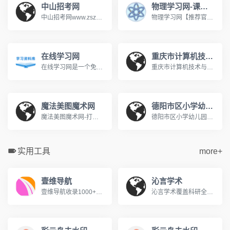
中山招考网
物理学习网-课堂屋
中山招考网www.zszk.com咨询电话： 高考：89989283 成考：89989283 中考：89989285 研考：89989285 自考：89989286 社考：89989286 办公时间：周一至周五 上午：8：30-12：00 下午：14：30-17：30
物理学习网【推荐官网】,著名初中高中物理在线教育网,课堂屋运营。【八年级物理】【九年级物理】上册下册【高一物理】必修一必修二在线教育网站。国内最大的中学物理教学网站。http://www.ketangwu.com/
在线学习网
重庆市计算机技术与软件专业技术资格（水平）考试报名网
在线学习网是一个免费的在线学习网站，旨在为广大的学习爱好者提供一个学习交流的平台，在这里你可以学习各种知识，包括学习方法、英语学习、脑力提升、记忆力训练、时间管理等等，让我们一起学习分享成长！www.xuexi.la
重庆市计算机技术与软件专业技术资格（水平）考试报名网www.cqitrk.gov.cn计算机技术与软件专业技术资格（水平）考试（以下简称计算机软件考试）是原中国计算机软件专业技术资格和水平考试（简称软件考试）的完善与发展。这是由国家人力资源和社会保障部、工业和信息化部领导下的国家级考试，其目的是，科学、公正地对全国计算机与软件专业技术人员进行职业资格、专业技术资格认定和专业技术水平测试。
魔法美图魔术网
德阳市区小学幼儿园入学服务平台
魔法美图魔术网-打造中国最好的魔术学习平台www.365magic.com欢迎光临魔法美图魔术网,这里有我们精心为您准备的魔术资讯、魔术表演欣赏、魔术教学及各类优质魔术道具。
德阳市区小学幼儿园入学服务平台http://www.jyedu.ren/nurseryPc/index.html
实用工具
more+
壹维导航
沁言学术
壹维导航收录1000+优质设计工具、开发资源、在线工具，为设计师、开发者、站长提供便捷的网址导航服务。包含设计素材、编程开发、办公软件等分类。
沁言学术覆盖科研全流程服务:智能文献检索、结构化阅读、卡片笔记、格式引用与AI写作构思,助力内容产出效率提升10倍。