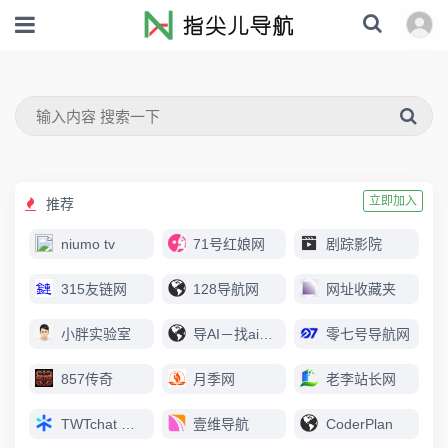
立即加入
推荐
niumo tv
71号红娘网
剧踪影院
315友链网
128导航网
网址收藏夹
小胖实验室
导AI－找ai上导AI
零七号导航网
857传奇
月季网
老李站长网
TWTchat 智能客服
壹维导航
CoderPlan