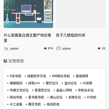
什么是酱香白酒主要产地在哪
房子几楼临街吵闹
里
974
1K
admin
admin
友情链接
N多导航
成都软件开发
999网址导航
泰国情降
婚姻挽回
财税crm
餐饮设计
温州论坛
AI探索
传媒交流论坛
爱煜思论坛
晶晶心得网
导航站长站
陌站导航
爱寻匿导航
佛山论坛
张掖论坛
AI导航
AI工具集
樱花导航
易找影视