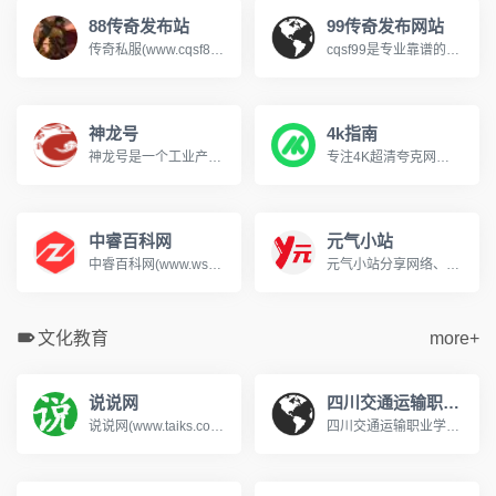
88传奇发布站
99传奇发布网站
传奇私服(www.cqsf88.cc)，提供最新传奇私服发布网资讯，可以第一时间体验新开传奇SF、查找传奇SF发布网新区信息，包括1.76、复古、热血、变态、网通、三职业等多种热门玩法，还提供最新开区时间、版本细节、爆率介绍，支持筛选高爆服、散人好混服等其它，每天定时更新传奇游戏开服表，是玩家首选的搜服平台!
cqsf99是专业靠谱的传奇私服发布网，专注收录全网优质新开传奇私服与各类传奇SF版本，涵盖复古、火龙、冰雪、微变等热门玩法，实时更新新开大区开服信息，精准筛选稳定长久的优质服务器，为传奇玩家提供便捷的找服渠道，是老玩家寻觅传奇私服的首选平台。
神龙号
4k指南
神龙号是一个工业产品分类信息网络服务平台。整合工业产品（设备、材料、原料、材料、机械、五金、仪器仪表、配件、方案、服务、二手、出租等）分类产品信息，让用户快速精准检索到需求产品信息。同时设有产品排行榜单、产品品牌、品牌排行、行业专区、产品品类专区等栏目，帮助中小企业、厂商通过网络营销的方式宣传企业产品或服务，获得更多商机。
专注4K超清夸克网盘分享
中睿百科网
元气小站
中睿百科网(www.ws46.com)分享百科小知识，这里汇聚了知识问答、生活常识，帮助用户解决生活中的常见问题。
元气小站分享网络、摄影写真图片、萌妹cosplay图片、AI原创漫画作品展示、文章故事等。
文化教育
more+
说说网
四川交通运输职业学校
说说网(www.taiks.com)提供各种人生感悟的说说美文句子。有说说短句、说说美文、说说故事、说说作文及说说诗歌等,带给您最深的感动。
四川交通运输职业学校是经四川省教育厅批准的国家公办普通全日制中等职业学校，始建于1958年，隶属于四川省交通运输厅。学校是国家中等职业教育改革发展示范校、交通运输部规范化学校、中国交通职业教育委员会副理事长单位、交通行业指导委员会汽车专委会副主任单位、成都市汽车职教集团和物流职教集团副理事长单位。www.028cdzsw.cn