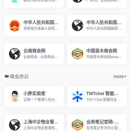
鞍山市教育资源公共服务平台www.aseduzy.com鞍山市教育资源公共服务平台是专门服务于鞍山市教育资源公共服务平台教育信息化的网站,网站向教师、学生、家长提供个人空间服务。主要提供集体备课、评课议课,课题研究,在线训练、在线题库,在线作业等教研、教学应用,在教育信息化服务行业中处于领先地位。
广东水产业商会网www.gdapbf.com
中华人民共和国最高人民检察院
中华人民共和国国家人口和计划生育委员会
领导地方各级人民检察院和专门人民检察院依法履行法律监督职能。
中华人民共和国国家人口和计划生育委员会是中华人民共和国国务院组成部门。2003年3月，经第十届全国人大第一次会议决定，在国务院行政管理体制和机构改革中，将原国家计划生育委员会更名为国家人口和计划生育委员会。国家人口计生委承担着执行国家的人口和计划生育政策。
云南商会网
中国苗木商会网
云南商会 - 云南商会网 - 云南商会联盟 - 昆明商会 - 昆明商会网 ...设为主页丨加入收藏丨关于我们丨联系我们欢迎来到云南商会网! 指导单位: 支持单位: 云南省招商合作局云南政协报社昆明市工商业联合会(总商会) 云南省浙江商会...www.ynshw168.com
中国苗木商会网www.sococ.com.cn
商业办公
more+
小胖实验室
TWTchat 智能客服
记录一个普通人在AI时代的学习与成长，分享工具使用心得、方法探索与效率实验，在不断实践中寻找属于自己的生产力路径。
TWT Chat 是面向全球化团队的全场景智能客服与协作平台，支持在线聊天、工单、远程协助、音视频通话与 AI 能力，打通客户服务与内部协作流程，提升团队沟通与服务效率，立即注册，免费体验！
上海中企物业管理有限公司
业务笔记官网-移动CRM销售管理领航者
上海中企物业管理有限公司成立于1995年,是建设部评定的沪上首批一级资质物业管理企业。为您提供全方位物业服务:物业管理、租售代理、后勤服务外包、餐饮配套、职工...www.zqwy.com.cn
业务笔记专为中小型团队量身打造移动CRM客户关系管理和销售管理软件,帮助企业高效管理外勤业务人员，真正实现移动办公。移动CRM互联时代的领航者!400-810-5567。www.hiyewu.com