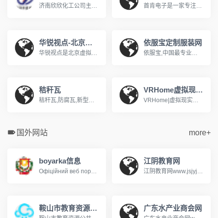
济南欣欣化工公司主导产品有：生物制药系列，医药中间体，化学溶剂系列，阻燃剂系列，化学试剂系列，颜料燃料系列，橡胶塑料系列，酚醛树脂等系列产品。济南欣烨化工有限公司是一家集科研，销售防黄剂，丁酰肼原药，防黄剂HN-130，防黄剂HN-150，防黄剂,丁酰肼原药,异戊烯醇321,对苯二酚,异戊醇,异戊烯醛,异丙叉丙酮，异丙醚，异己二醇，二甲硫基甲苯二胺，二乙基甲苯二胺.
首肯电子是一家专注品牌风机一站式采购的供应商，销售近万种风机商品，近4000平方仓储，提供快速响应专业而可靠的风机供应链解决方案系德国ebmpapst依必安派特代理&nbsp;经销囊括SUNON建准 ,ADDA协禧,SANYO山洋, NMB美蓓亚, BI-SONIC百瑞,SOKFAN......经营范围：包括直流风机，交流风机，EC风机，轴流风机, 离心风机，横流风机，鼓风机，空调风机，AHU风机等工业风机风扇产品应用于：通风、空调设备、制冷、制热，供暖、电气自动化、变频器、机箱机柜 、电子设备
华锐视点-北京虚拟现实内容提供商
依服宝定制服装网
华锐视点是北京虚拟现实内容提供商！主营业务是为政府单位和民营企业提供专业的虚拟现实解决方案，包括：智慧城市综合解决方案、商业地产虚拟仿真系统、展览展示、城市规划、数字沙盘、城市应用、三维动画、工业流程模拟、Ipad售楼系统、景区三维展示、工业控制、网络三维展馆、三维培训课件、水利电力GIS系统等 。www.vrnew.com
依服宝,中国最专业的服装定制网站,公司专注于企业团体服装定制、服装定做,服装定制厂家依服宝,能够提供服装定做一站式服务,依服宝服装定制咨询热线400-180-6688!www.efubao.com
秸秆瓦
VRHome虚拟现实家装网
秸秆瓦,防腐瓦,新型屋面瓦生产厂家,电话:13965951661,传树建材,10年新型屋面瓦研发,生产经验,秸秆瓦,防腐瓦是传统屋面瓦升级换代的新型屋面瓦.公司热线：400-887-1528
VRHome|虚拟现实家装,是一款国内超真实的虚拟现实家装平台,为用户免费提供超真实360度沉浸式虚拟家装方案体验。vrjiazhuang.com
国外网站
more+
boyarka信息
江阴教育网
Офіційний веб портал Боярської міської ради
江阴教育网www.jsjyjy.net江阴市招生考试信息查询系统http://221.228.70.49:8050/user/index.jsp
鞍山市教育资源公共服务平台
广东水产业商会网