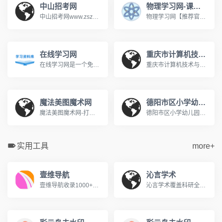
中山招考网
物理学习网-课堂屋
中山招考网www.zszk.com咨询电话： 高考：89989283 成考：89989283 中考：89989285 研考：89989285 自考：89989286 社考：89989286 办公时间：周一至周五 上午：8：30-12：00 下午：14：30-17：30
物理学习网【推荐官网】,著名初中高中物理在线教育网,课堂屋运营。【八年级物理】【九年级物理】上册下册【高一物理】必修一必修二在线教育网站。国内最大的中学物理教学网站。http://www.ketangwu.com/
在线学习网
重庆市计算机技术与软件专业技术资格（水平）考试报名网
在线学习网是一个免费的在线学习网站，旨在为广大的学习爱好者提供一个学习交流的平台，在这里你可以学习各种知识，包括学习方法、英语学习、脑力提升、记忆力训练、时间管理等等，让我们一起学习分享成长！www.xuexi.la
重庆市计算机技术与软件专业技术资格（水平）考试报名网www.cqitrk.gov.cn计算机技术与软件专业技术资格（水平）考试（以下简称计算机软件考试）是原中国计算机软件专业技术资格和水平考试（简称软件考试）的完善与发展。这是由国家人力资源和社会保障部、工业和信息化部领导下的国家级考试，其目的是，科学、公正地对全国计算机与软件专业技术人员进行职业资格、专业技术资格认定和专业技术水平测试。
魔法美图魔术网
德阳市区小学幼儿园入学服务平台
魔法美图魔术网-打造中国最好的魔术学习平台www.365magic.com欢迎光临魔法美图魔术网,这里有我们精心为您准备的魔术资讯、魔术表演欣赏、魔术教学及各类优质魔术道具。
德阳市区小学幼儿园入学服务平台http://www.jyedu.ren/nurseryPc/index.html
实用工具
more+
壹维导航
沁言学术
壹维导航收录1000+优质设计工具、开发资源、在线工具，为设计师、开发者、站长提供便捷的网址导航服务。包含设计素材、编程开发、办公软件等分类。
沁言学术覆盖科研全流程服务:智能文献检索、结构化阅读、卡片笔记、格式引用与AI写作构思,助力内容产出效率提升10倍。