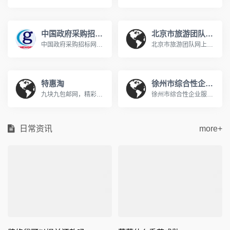
中国政府采购招标网
北京市旅游团队网上预约系统
中国政府采购招标网是在有关国家部门和权威专家的指导下，国内专门从事招标和采购的网络体系，网站发布国家发改委、财政部、商务部、建设部、交通部等部委,中国政府采购招标网是中国采购招标领域的最佳资讯和交易网站.www.chinabidding.org.cn
北京市旅游团队网上预约系统http://zxyy.bjta.gov.cn/进行天安门广场/秦皇岛/北戴河/南戴河的团队预约在《北京市旅游团队电子行程单系统》中进行。 通过快速通道进入天安门广场/秦皇岛地区的旅游团队必须提前进行网上预约。技术支持电话010-65696938 在线服务QQ群：141161814或345346333。
特惠淘
徐州市综合性企业服务平台
九块九包邮网，精彩选购，天天特价，QQ空间用户最喜爱的购物分享网站www.hemei001.com
徐州市综合性企业服务云平台充分利用“互联网+政务服务”技术体系优势，以企业需求为向导，通过门户网站、APP、微信公众号及线下等渠道，市、县两级联动，线上与线下信息融合，涉企职能部门联动，整合社会各方服务资源，一个平台集成政策服务，一站式兜底解决企业诉求，一套机制全过程监督评估政策服务，实现企业投诉有门，政策申请有方，寻找专业服务有效，政策评估有支撑，形成从受理企业反映投诉到问题交办督办，再到办理结果通报反馈的“工作闭环”，确保“件件有着落、事事有回音”；持续提升企业政策获得感和满意度。
日常资讯
more+