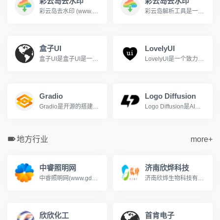
彩云岛去水印
彩云岛去水印
彩云岛去水印 (www.caiyundao123.com) 是一个免费的视频解析网站，支持下载解析抖音，快手，b站(哔哩哔哩)，油管(YouTube)等上百个平台的视频，并自动去除视频水印。
彩云岛解析工具是一款功能强大的视频解析工具，支持全网主流视频网站的无水印视频下载，哔哩哔哩、抖音、快手、小红书、YouTube等平台。用户只需复制视频链接并粘贴到彩云岛解析工具的输入框中，即可一键解析并下载高清无水印的视频资源。
盒子UI
LovelyUI
盒子UI是盒子UI是一个专注于用户体验设计的平台.
LovelyUI是一个致力于智能手机界面设计作品展示的博客网站
Gradio
Logo Diffusion
Gradio是开源的搭建机器学习模型UI界面的Python库
Logo Diffusion是AI驱动的Logo和标志生成工具
地方行业
more+
中睿照明网
济南欣烨科技
中睿照明网(www.gdzrlj.com)提供全方位的照明产业资讯、照明品牌、照明方案、照明技术等信息, 助您实时了解最新照明行业的动态,把握市场信息。
济南欣烨生物科技有限公司是一家集科研，销售N-甲基吡咯烷酮,六水三氯化铁,对苯醌,对苯二酚,2-氟-3-硝基苯甲酸,三苯基膦,氧化苯乙烯,苯乙酮,间苯二甲醚,2-氰基吡嗪,二甲基硫醚,异戊烯醛,异戊烯醇,环戊酮,丙二腈,偶氮二异丁腈,叔丁醇医药中间体,酚醛树脂，氧化苯乙烯,苯乙酮,间苯二甲醚,2-氰基吡嗪,二甲基硫醚,异戊烯醛,异戊烯醇,环戊酮,丙二腈,偶氮二异丁腈,叔丁醇医药中间体,酚醛树脂.
欣欣化工
首肯电子