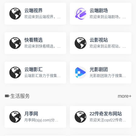
云端视界
云端剧场
欢迎来到云端视界，您的私人免费在线影院。我们提供海量高清电影、电视剧、综艺、动漫及短剧资源，全部支持免费在线观看。在云端视界，享受无广告、高清流畅的极致观影体验，每日同步更新，是您网络追剧的不二之选。
欢迎来到云端剧场，您的私人免费在线影院。我们提供海量高清电影、电视剧、综艺、动漫及短剧资源，全部支持免费在线观看。在云端剧场，享受无广告、高清流畅的极致观影体验，每日同步更新，是您网络追剧的不二之选。
快看精选
云影视站
欢迎来到快看精选，您的私人免费在线影院。我们提供海量高清电影、电视剧、综艺、动漫及短剧资源，全部支持免费在线观看。在快看精选，享受无广告、高清流畅的极致观影体验，每日同步更新，是您网络追剧的不二之选。
欢迎来到云影视站，您的私人免费在线影院。我们提供海量高清电影、电视剧、综艺、动漫及短剧资源，全部支持免费在线观看。在云影视站，享受无广告、高清流畅的极致观影体验，每日同步更新，是您网络追剧的不二之选。
云端影汇
光影剧团
云端影汇致力于搜集全网最新、最热的电影与电视剧资源，为广大影迷提供完全免费、无广告的在线观看服务。我们及时收录高清大片，让您轻松畅享极致的观影体验。
光影剧团致力于搜集全网最新、最热的电影与电视剧资源，为广大影迷提供完全免费、无广告的在线观看服务。我们及时收录高清大片，让您轻松畅享极致的观影体验。
生活服务
more+
月季网
22传奇发布网站
月季网(sjyj.com)分享世界品种和养护知识，提供树状月季、大花丰花、藤本造型和欧月盆栽的批发交易和行情价格。中国月季之乡，南阳基地专业供应月季花苗，致力于让园林多点美景，咨询电话13525165668
欢迎关注cqsf22传奇私服网站，我们专注于提供最新、最全的传奇sf新开服信息与资讯，每日实时更新涵盖冰雪、热血、复古、超微变、单多职业、1.76、1.80/1.85、1.90/1.95等各类传奇发布网版本，帮助玩家快速发现心仪的火爆新服，无论是寻找独家版本还是人气大区，这里是您的一站式选择。