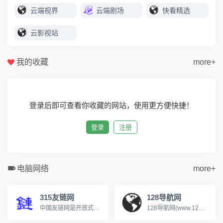
云端视界
云端剧场
快看精选
云影视站
我的收藏
more+
登录后即可查看你收藏的网站，使用更方便快捷！
登录
注册
电脑网络
more+
315友链网
128导航网
中国友链网是开放式网站分类目录，收录国内外、各行业优秀网站，旨在为用户提供网站分类目录检索、优秀网站参考、网站推广服务，在中国友链网推广您的网站，提供网站收录服务，网站推广，友情链接分享
128导航网(www.128dh.cn)分类目录，免费收录各行业优秀站点，为广大网友提供参考，致力成为站长推广网站的首选，用户自主提交，再由我们编辑、审核，形成网站索引，通过网站目录进行分类检索和关键词检索，魔司收录网努力打造互动新颖的高权重网站收录平台。