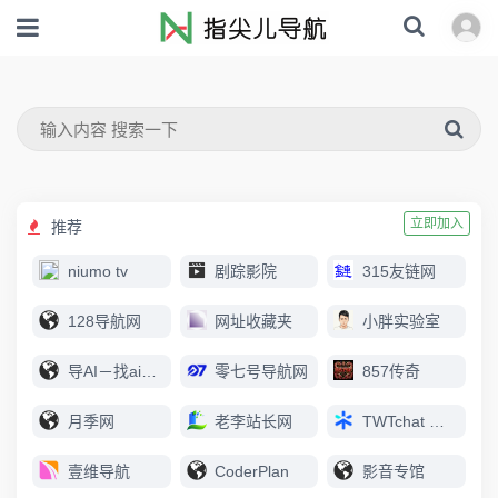
立即加入
推荐
niumo tv
剧踪影院
315友链网
128导航网
网址收藏夹
小胖实验室
导AI－找ai上导AI
零七号导航网
857传奇
月季网
老李站长网
TWTchat 智能客服
壹维导航
CoderPlan
影音专馆