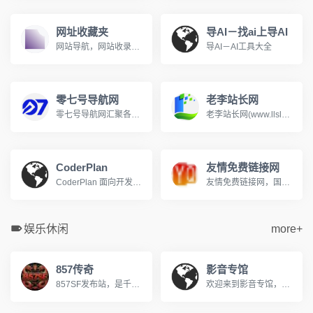
网址收藏夹
导AI－找ai上导AI
网站导航，网站收录，网站分类，网址分类，网址之家，上网导航
导AI－AI工具大全
零七号导航网
老李站长网
零七号导航网汇聚各类实用网站、开发工具、素材资源，面向普通网民与站长，提供网址分类导航、免费收录通道，一键直达优质站点，上网从零七号导航开始
老李站长网(www.llslw.cn)分类目录，免费收录各行业优秀站点，致力成为站长推广网站的首选，用户自主提交，再由我们编辑、审核，形成网站索引。
CoderPlan
友情免费链接网
CoderPlan 面向开发者提供 Claude Code/Codex 中转、Gemini CLI 中转站和第三方 API 接入，按真实调用扣费，API 使用额度、tokens、缓存复用和费用明细都能核对。
友情免费链接网，国内访问量很高的友情链接网。免费发布友情链接收录信息的开放平台。
娱乐休闲
more+
857传奇
影音专馆
857SF发布站，是千万传奇老玩家公认的优质私服导航平台。每日全网严选，实时更新数十组优质新开传奇私服，从1.76复古怀旧到微变、轻变、中变、超变，从金币版到合击版，全版本覆盖，满足不同玩家的偏好，每日第一手传奇资讯，助您快人一步抢占新服资源，重燃热血兄弟情！
欢迎来到影音专馆，您的私人免费在线影院。我们提供海量高清电影、电视剧、综艺、动漫及短剧资源，全部支持免费在线观看。在影音专馆，享受无广告、高清流畅的极致观影体验，每日同步更新，是您网络追剧的不二之选。