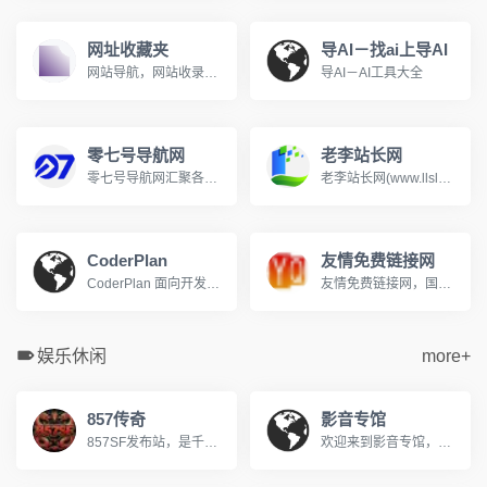
网址收藏夹
导AI－找ai上导AI
网站导航，网站收录，网站分类，网址分类，网址之家，上网导航
导AI－AI工具大全
零七号导航网
老李站长网
零七号导航网汇聚各类实用网站、开发工具、素材资源，面向普通网民与站长，提供网址分类导航、免费收录通道，一键直达优质站点，上网从零七号导航开始
老李站长网(www.llslw.cn)分类目录，免费收录各行业优秀站点，致力成为站长推广网站的首选，用户自主提交，再由我们编辑、审核，形成网站索引。
CoderPlan
友情免费链接网
CoderPlan 面向开发者提供 Claude Code/Codex 中转、Gemini CLI 中转站和第三方 API 接入，按真实调用扣费，API 使用额度、tokens、缓存复用和费用明细都能核对。
友情免费链接网，国内访问量很高的友情链接网。免费发布友情链接收录信息的开放平台。
娱乐休闲
more+
857传奇
影音专馆
857SF发布站，是千万传奇老玩家公认的优质私服导航平台。每日全网严选，实时更新数十组优质新开传奇私服，从1.76复古怀旧到微变、轻变、中变、超变，从金币版到合击版，全版本覆盖，满足不同玩家的偏好，每日第一手传奇资讯，助您快人一步抢占新服资源，重燃热血兄弟情！
欢迎来到影音专馆，您的私人免费在线影院。我们提供海量高清电影、电视剧、综艺、动漫及短剧资源，全部支持免费在线观看。在影音专馆，享受无广告、高清流畅的极致观影体验，每日同步更新，是您网络追剧的不二之选。