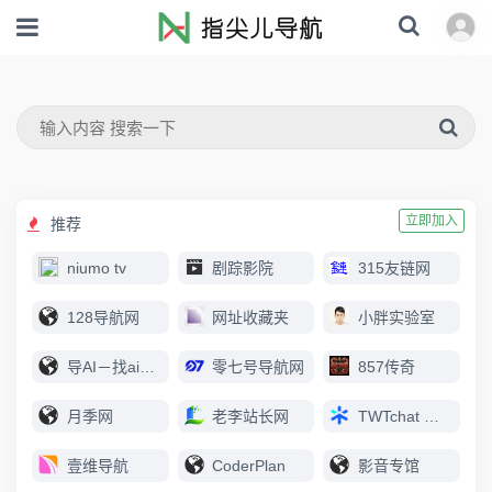
立即加入
推荐
niumo tv
剧踪影院
315友链网
128导航网
网址收藏夹
小胖实验室
导AI－找ai上导AI
零七号导航网
857传奇
月季网
老李站长网
TWTchat 智能客服
壹维导航
CoderPlan
影音专馆