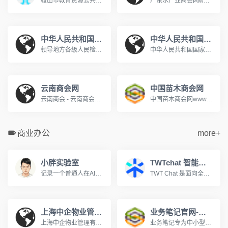
鞍山市教育资源公共服务平台www.aseduzy.com鞍山市教育资源公共服务平台是专门服务于鞍山市教育资源公共服务平台教育信息化的网站,网站向教师、学生、家长提供个人空间服务。主要提供集体备课、评课议课,课题研究,在线训练、在线题库,在线作业等教研、教学应用,在教育信息化服务行业中处于领先地位。
广东水产业商会网www.gdapbf.com
中华人民共和国最高人民检察院
中华人民共和国国家人口和计划生育委员会
领导地方各级人民检察院和专门人民检察院依法履行法律监督职能。
中华人民共和国国家人口和计划生育委员会是中华人民共和国国务院组成部门。2003年3月，经第十届全国人大第一次会议决定，在国务院行政管理体制和机构改革中，将原国家计划生育委员会更名为国家人口和计划生育委员会。国家人口计生委承担着执行国家的人口和计划生育政策。
云南商会网
中国苗木商会网
云南商会 - 云南商会网 - 云南商会联盟 - 昆明商会 - 昆明商会网 ...设为主页丨加入收藏丨关于我们丨联系我们欢迎来到云南商会网! 指导单位: 支持单位: 云南省招商合作局云南政协报社昆明市工商业联合会(总商会) 云南省浙江商会...www.ynshw168.com
中国苗木商会网www.sococ.com.cn
商业办公
more+
小胖实验室
TWTchat 智能客服
记录一个普通人在AI时代的学习与成长，分享工具使用心得、方法探索与效率实验，在不断实践中寻找属于自己的生产力路径。
TWT Chat 是面向全球化团队的全场景智能客服与协作平台，支持在线聊天、工单、远程协助、音视频通话与 AI 能力，打通客户服务与内部协作流程，提升团队沟通与服务效率，立即注册，免费体验！
上海中企物业管理有限公司
业务笔记官网-移动CRM销售管理领航者
上海中企物业管理有限公司成立于1995年,是建设部评定的沪上首批一级资质物业管理企业。为您提供全方位物业服务:物业管理、租售代理、后勤服务外包、餐饮配套、职工...www.zqwy.com.cn
业务笔记专为中小型团队量身打造移动CRM客户关系管理和销售管理软件,帮助企业高效管理外勤业务人员，真正实现移动办公。移动CRM互联时代的领航者!400-810-5567。www.hiyewu.com