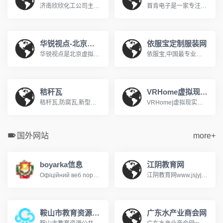
济南欣欣化工公司主导产品有：生物制药系列，医药中间体，化学溶剂系列，阻燃剂系列，化学试剂系列，颜料燃料系列，橡胶塑料系列，酚醛树脂等系列产品。济南欣烨化工有限公司是一家集科研，销售防黄剂，丁酰肼原药，防黄剂HN-130，防黄剂HN-150，防黄剂,丁酰肼原药,异戊烯醇321,对苯二酚,异戊醇,异戊烯醛,异丙叉丙酮，异丙醚，异己二醇，二甲硫基甲苯二胺，二乙基甲苯二胺.
首肯电子是一家专注品牌风机一站式采购的供应商，销售近万种风机商品，近4000平方仓储，提供快速响应专业而可靠的风机供应链解决方案系德国ebmpapst依必安派特代理&nbsp;经销囊括SUNON建准 ,ADDA协禧,SANYO山洋, NMB美蓓亚, BI-SONIC百瑞,SOKFAN......经营范围：包括直流风机，交流风机，EC风机，轴流风机, 离心风机，横流风机，鼓风机，空调风机，AHU风机等工业风机风扇产品应用于：通风、空调设备、制冷、制热，供暖、电气自动化、变频器、机箱机柜 、电子设备
华锐视点-北京虚拟现实内容提供商
依服宝定制服装网
华锐视点是北京虚拟现实内容提供商！主营业务是为政府单位和民营企业提供专业的虚拟现实解决方案，包括：智慧城市综合解决方案、商业地产虚拟仿真系统、展览展示、城市规划、数字沙盘、城市应用、三维动画、工业流程模拟、Ipad售楼系统、景区三维展示、工业控制、网络三维展馆、三维培训课件、水利电力GIS系统等 。www.vrnew.com
依服宝,中国最专业的服装定制网站,公司专注于企业团体服装定制、服装定做,服装定制厂家依服宝,能够提供服装定做一站式服务,依服宝服装定制咨询热线400-180-6688!www.efubao.com
秸秆瓦
VRHome虚拟现实家装网
秸秆瓦,防腐瓦,新型屋面瓦生产厂家,电话:13965951661,传树建材,10年新型屋面瓦研发,生产经验,秸秆瓦,防腐瓦是传统屋面瓦升级换代的新型屋面瓦.公司热线：400-887-1528
VRHome|虚拟现实家装,是一款国内超真实的虚拟现实家装平台,为用户免费提供超真实360度沉浸式虚拟家装方案体验。vrjiazhuang.com
国外网站
more+
boyarka信息
江阴教育网
Офіційний веб портал Боярської міської ради
江阴教育网www.jsjyjy.net江阴市招生考试信息查询系统http://221.228.70.49:8050/user/index.jsp
鞍山市教育资源公共服务平台
广东水产业商会网