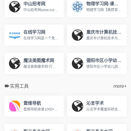
中山招考网
物理学习网-课堂屋
中山招考网www.zszk.com咨询电话： 高考：89989283 成考：89989283 中考：89989285 研考：89989285 自考：89989286 社考：89989286 办公时间：周一至周五 上午：8：30-12：00 下午：14：30-17：30
物理学习网【推荐官网】,著名初中高中物理在线教育网,课堂屋运营。【八年级物理】【九年级物理】上册下册【高一物理】必修一必修二在线教育网站。国内最大的中学物理教学网站。http://www.ketangwu.com/
在线学习网
重庆市计算机技术与软件专业技术资格（水平）考试报名网
在线学习网是一个免费的在线学习网站，旨在为广大的学习爱好者提供一个学习交流的平台，在这里你可以学习各种知识，包括学习方法、英语学习、脑力提升、记忆力训练、时间管理等等，让我们一起学习分享成长！www.xuexi.la
重庆市计算机技术与软件专业技术资格（水平）考试报名网www.cqitrk.gov.cn计算机技术与软件专业技术资格（水平）考试（以下简称计算机软件考试）是原中国计算机软件专业技术资格和水平考试（简称软件考试）的完善与发展。这是由国家人力资源和社会保障部、工业和信息化部领导下的国家级考试，其目的是，科学、公正地对全国计算机与软件专业技术人员进行职业资格、专业技术资格认定和专业技术水平测试。
魔法美图魔术网
德阳市区小学幼儿园入学服务平台
魔法美图魔术网-打造中国最好的魔术学习平台www.365magic.com欢迎光临魔法美图魔术网,这里有我们精心为您准备的魔术资讯、魔术表演欣赏、魔术教学及各类优质魔术道具。
德阳市区小学幼儿园入学服务平台http://www.jyedu.ren/nurseryPc/index.html
实用工具
more+
壹维导航
沁言学术
壹维导航收录1000+优质设计工具、开发资源、在线工具，为设计师、开发者、站长提供便捷的网址导航服务。包含设计素材、编程开发、办公软件等分类。
沁言学术覆盖科研全流程服务:智能文献检索、结构化阅读、卡片笔记、格式引用与AI写作构思,助力内容产出效率提升10倍。