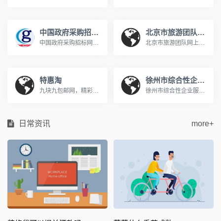
中国政府采购招标网
北京市旅游团队网上预约系统
中国政府采购招标网是在有关国家部门和权威专家的指导下，国内专门从事招标和采购的网络体系，网站发布国家发改委、财政部、商务部、建设部、交通部等部委,中国政府采购招标网是中国采购招标领域的最佳资讯和交易网站.www.chinabidding.org.cn
北京市旅游团队网上预约系统http://zxyy.bjta.gov.cn/进行天安门广场/秦皇岛/北戴河/南戴河的团队预约在《北京市旅游团队电子行程单系统》中进行。 通过快速通道进入天安门广场/秦皇岛地区的旅游团队必须提前进行网上预约。技术支持电话010-65696938 在线服务QQ群：141161814或345346333。
特惠淘
徐州市综合性企业服务平台
九块九包邮网，精彩选购，天天特价，QQ空间用户最喜爱的购物分享网站www.hemei001.com
徐州市综合性企业服务云平台充分利用“互联网+政务服务”技术体系优势，以企业需求为向导，通过门户网站、APP、微信公众号及线下等渠道，市、县两级联动，线上与线下信息融合，涉企职能部门联动，整合社会各方服务资源，一个平台集成政策服务，一站式兜底解决企业诉求，一套机制全过程监督评估政策服务，实现企业投诉有门，政策申请有方，寻找专业服务有效，政策评估有支撑，形成从受理企业反映投诉到问题交办督办，再到办理结果通报反馈的“工作闭环”，确保“件件有着落、事事有回音”；持续提升企业政策获得感和满意度。
日常资讯
more+