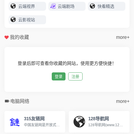
云端视界
云端剧场
快看精选
云影视站
我的收藏
more+
登录后即可查看你收藏的网站，使用更方便快捷！
登录
注册
电脑网络
more+
315友链网
128导航网
中国友链网是开放式网站分类目录，收录国内外、各行业优秀网站，旨在为用户提供网站分类目录检索、优秀网站参考、网站推广服务，在中国友链网推广您的网站，提供网站收录服务，网站推广，友情链接分享
128导航网(www.128dh.cn)分类目录，免费收录各行业优秀站点，为广大网友提供参考，致力成为站长推广网站的首选，用户自主提交，再由我们编辑、审核，形成网站索引，通过网站目录进行分类检索和关键词检索，魔司收录网努力打造互动新颖的高权重网站收录平台。