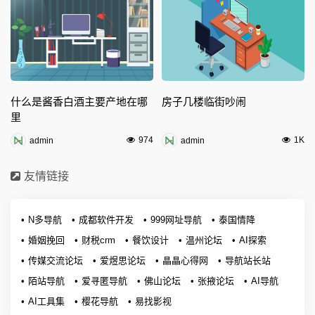
什么是酱香白酒主要产地在哪
房子几楼临街吵闹
里
974
1K
admin
admin
友情链接
N多导航
成都软件开发
999网址导航
泰国情降
婚姻挽回
财税crm
餐饮设计
温州论坛
AI探索
传媒交流论坛
爱煜思论坛
晶晶心得网
导航站长站
陌站导航
爱寻匿导航
佛山论坛
张掖论坛
AI导航
AI工具集
樱花导航
易找影视