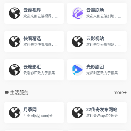
云端视界
云端剧场
欢迎来到云端视界，您的私人免费在线影院。我们提供海量高清电影、电视剧、综艺、动漫及短剧资源，全部支持免费在线观看。在云端视界，享受无广告、高清流畅的极致观影体验，每日同步更新，是您网络追剧的不二之选。
欢迎来到云端剧场，您的私人免费在线影院。我们提供海量高清电影、电视剧、综艺、动漫及短剧资源，全部支持免费在线观看。在云端剧场，享受无广告、高清流畅的极致观影体验，每日同步更新，是您网络追剧的不二之选。
快看精选
云影视站
欢迎来到快看精选，您的私人免费在线影院。我们提供海量高清电影、电视剧、综艺、动漫及短剧资源，全部支持免费在线观看。在快看精选，享受无广告、高清流畅的极致观影体验，每日同步更新，是您网络追剧的不二之选。
欢迎来到云影视站，您的私人免费在线影院。我们提供海量高清电影、电视剧、综艺、动漫及短剧资源，全部支持免费在线观看。在云影视站，享受无广告、高清流畅的极致观影体验，每日同步更新，是您网络追剧的不二之选。
云端影汇
光影剧团
云端影汇致力于搜集全网最新、最热的电影与电视剧资源，为广大影迷提供完全免费、无广告的在线观看服务。我们及时收录高清大片，让您轻松畅享极致的观影体验。
光影剧团致力于搜集全网最新、最热的电影与电视剧资源，为广大影迷提供完全免费、无广告的在线观看服务。我们及时收录高清大片，让您轻松畅享极致的观影体验。
生活服务
more+
月季网
22传奇发布网站
月季网(sjyj.com)分享世界品种和养护知识，提供树状月季、大花丰花、藤本造型和欧月盆栽的批发交易和行情价格。中国月季之乡，南阳基地专业供应月季花苗，致力于让园林多点美景，咨询电话13525165668
欢迎关注cqsf22传奇私服网站，我们专注于提供最新、最全的传奇sf新开服信息与资讯，每日实时更新涵盖冰雪、热血、复古、超微变、单多职业、1.76、1.80/1.85、1.90/1.95等各类传奇发布网版本，帮助玩家快速发现心仪的火爆新服，无论是寻找独家版本还是人气大区，这里是您的一站式选择。