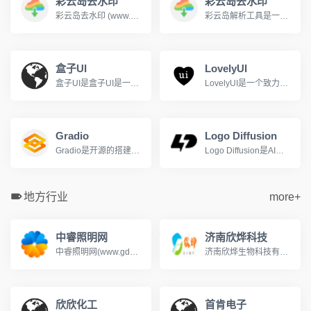
彩云岛去水印
彩云岛去水印
彩云岛去水印 (www.caiyundao123.com) 是一个免费的视频解析网站，支持下载解析抖音，快手，b站(哔哩哔哩)，油管(YouTube)等上百个平台的视频，并自动去除视频水印。
彩云岛解析工具是一款功能强大的视频解析工具，支持全网主流视频网站的无水印视频下载，哔哩哔哩、抖音、快手、小红书、YouTube等平台。用户只需复制视频链接并粘贴到彩云岛解析工具的输入框中，即可一键解析并下载高清无水印的视频资源。
盒子UI
LovelyUI
盒子UI是盒子UI是一个专注于用户体验设计的平台.
LovelyUI是一个致力于智能手机界面设计作品展示的博客网站
Gradio
Logo Diffusion
Gradio是开源的搭建机器学习模型UI界面的Python库
Logo Diffusion是AI驱动的Logo和标志生成工具
地方行业
more+
中睿照明网
济南欣烨科技
中睿照明网(www.gdzrlj.com)提供全方位的照明产业资讯、照明品牌、照明方案、照明技术等信息, 助您实时了解最新照明行业的动态,把握市场信息。
济南欣烨生物科技有限公司是一家集科研，销售N-甲基吡咯烷酮,六水三氯化铁,对苯醌,对苯二酚,2-氟-3-硝基苯甲酸,三苯基膦,氧化苯乙烯,苯乙酮,间苯二甲醚,2-氰基吡嗪,二甲基硫醚,异戊烯醛,异戊烯醇,环戊酮,丙二腈,偶氮二异丁腈,叔丁醇医药中间体,酚醛树脂，氧化苯乙烯,苯乙酮,间苯二甲醚,2-氰基吡嗪,二甲基硫醚,异戊烯醛,异戊烯醇,环戊酮,丙二腈,偶氮二异丁腈,叔丁醇医药中间体,酚醛树脂.
欣欣化工
首肯电子