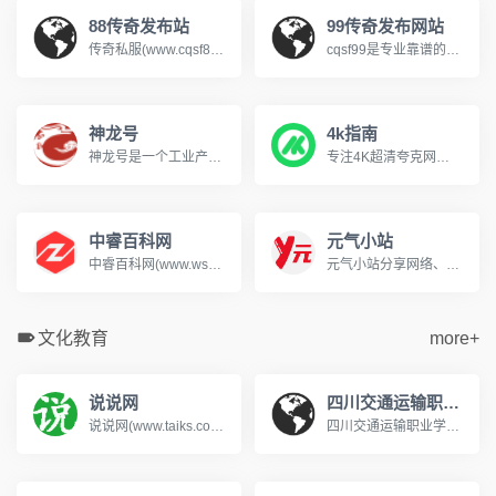
88传奇发布站
99传奇发布网站
传奇私服(www.cqsf88.cc)，提供最新传奇私服发布网资讯，可以第一时间体验新开传奇SF、查找传奇SF发布网新区信息，包括1.76、复古、热血、变态、网通、三职业等多种热门玩法，还提供最新开区时间、版本细节、爆率介绍，支持筛选高爆服、散人好混服等其它，每天定时更新传奇游戏开服表，是玩家首选的搜服平台!
cqsf99是专业靠谱的传奇私服发布网，专注收录全网优质新开传奇私服与各类传奇SF版本，涵盖复古、火龙、冰雪、微变等热门玩法，实时更新新开大区开服信息，精准筛选稳定长久的优质服务器，为传奇玩家提供便捷的找服渠道，是老玩家寻觅传奇私服的首选平台。
神龙号
4k指南
神龙号是一个工业产品分类信息网络服务平台。整合工业产品（设备、材料、原料、材料、机械、五金、仪器仪表、配件、方案、服务、二手、出租等）分类产品信息，让用户快速精准检索到需求产品信息。同时设有产品排行榜单、产品品牌、品牌排行、行业专区、产品品类专区等栏目，帮助中小企业、厂商通过网络营销的方式宣传企业产品或服务，获得更多商机。
专注4K超清夸克网盘分享
中睿百科网
元气小站
中睿百科网(www.ws46.com)分享百科小知识，这里汇聚了知识问答、生活常识，帮助用户解决生活中的常见问题。
元气小站分享网络、摄影写真图片、萌妹cosplay图片、AI原创漫画作品展示、文章故事等。
文化教育
more+
说说网
四川交通运输职业学校
说说网(www.taiks.com)提供各种人生感悟的说说美文句子。有说说短句、说说美文、说说故事、说说作文及说说诗歌等,带给您最深的感动。
四川交通运输职业学校是经四川省教育厅批准的国家公办普通全日制中等职业学校，始建于1958年，隶属于四川省交通运输厅。学校是国家中等职业教育改革发展示范校、交通运输部规范化学校、中国交通职业教育委员会副理事长单位、交通行业指导委员会汽车专委会副主任单位、成都市汽车职教集团和物流职教集团副理事长单位。www.028cdzsw.cn