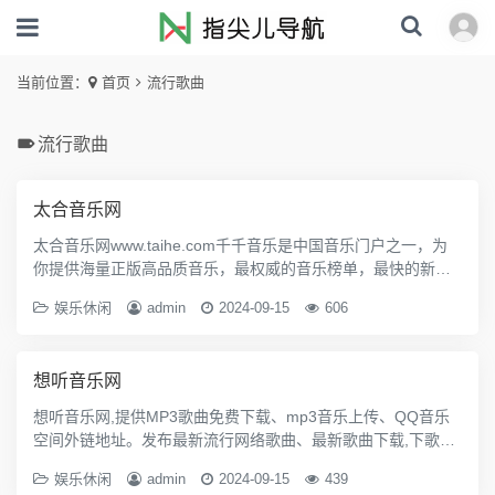
当前位置：
首页
流行歌曲
流行歌曲
太合音乐网
太合音乐网www.taihe.com千千音乐是中国音乐门户之一，为
你提供海量正版高品质音乐，最权威的音乐榜单，最快的新歌
速递，最契合你的主题电台，最人性化的歌曲搜索，让你更快
娱乐休闲
admin
2024-09-15
606
地找到喜爱的音乐，带给你全新音乐体验。
想听音乐网
想听音乐网,提供MP3歌曲免费下载、mp3音乐上传、QQ音乐
空间外链地址。发布最新流行网络歌曲、最新歌曲下载,下歌曲
听音乐,边听边下载,是您听好歌,下好歌的第一选择。www.yy3t.
娱乐休闲
admin
2024-09-15
439
com