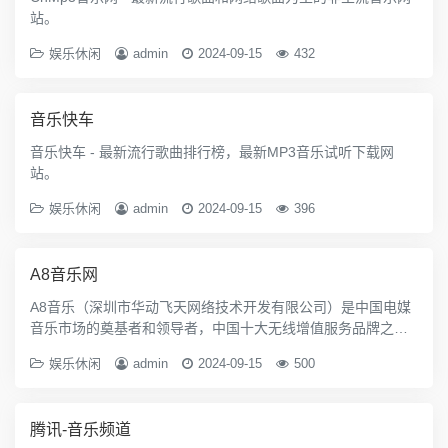
站。
娱乐休闲
admin
2024-09-15
432
音乐快车
音乐快车 - 最新流行歌曲排行榜，最新MP3音乐试听下载网
站。
娱乐休闲
admin
2024-09-15
396
A8音乐网
A8音乐（深圳市华动飞天网络技术开发有限公司）是中国电媒
音乐市场的奠基者和领导者，中国十大无线增值服务品牌之
一。以音乐业务为核心，A8音乐建立了横跨彩信、彩铃、WA
娱乐休闲
admin
2024-09-15
500
P、IVR等多个领域的全面的移动增值服务平台，和以 www.a8.
com为核心的在线音乐服务平台。www.a8.com
腾讯-音乐频道