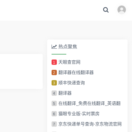
热点聚焦
天眼查官网
1
翻译器在线翻译器
2
顺丰快递查询
3
翻译器
4
在线翻译_免费在线翻译_英语翻
5
译_汉程网
猫眼专业版-实时票房
6
京东快递单号查询-京东物流官网
7